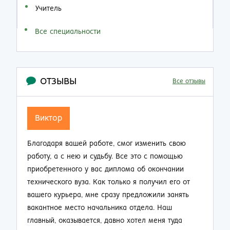
Учитель
Все специальности
ОТЗЫВЫ
Все отзывы
Семен Семенович
Не думал, что по прошествии 20 лет работы на
Н
производстве так резко смогу изменить свою
п
жизнь. Приобрел диплом об окончании заочно
о
техникума и теперь стал мастером смены.
п
Зарплата выросла почти в 2 раза, ребята на
м
работе смотрят на меня другими глазами. Жена
к
не нарадуется таким приятным переменам.
п