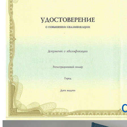
Великий Новгород
Наб
Владивосток
Нал
Владикавказ
Нах
Владимир
Ниж
Волгоград
Ниж
Волжский
Ниж
Вологда
Нов
Воронеж
Нов
Грозный
Нов
Екатеринбург
Омс
Иваново
Оре
Ижевск
Оре
Иркутск
Орс
Йошкар-Ола
Пен
Казань
Пер
Калининград
Пет
Калуга
Пет
Кемерово
Пят