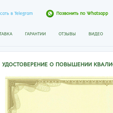
сать в Telegram
Позвонить по Whatsapp
ТАВКА
ГАРАНТИИ
ОТЗЫВЫ
ВИДЕО
Анапа
Кос
Ангарск
Кра
Арзамас
Кра
Архангельск
Кур
УДОСТОВЕРЕНИЕ О ПОВЫШЕНИИ КВАЛ
Астрахань
Кур
Барнаул
Лип
Белгород
Маг
Бийск
Мах
Благовещенск
Мос
Братск
Мур
Брянск
Мы