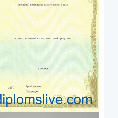
ережные Челны
Таганрог
ьчик
Тамбов
одка
Тверь
невартовск
Тольятти
ний Новгород
Томск
ний Тагил
Тула
окузнец
Тюмень
ороссийск
Улан-Удэ
осибирск
Ульяновск
к
Уфа
л
Хабаровск
нбург
Химки
к
Чебоксары
за
Челябинск
мь
Череповец
розаводск
Чита
ропавловск Камчатский
Якутск
игорск
Ярославль