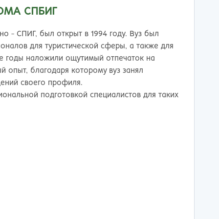
ережные Челны
Таганрог
ОМА СПБИГ
ьчик
Тамбов
одка
Тверь
о - СПИГ, был открыт в 1994 году. Вуз был
невартовск
Тольятти
оналов для туристической сферы, а также для
ний Новгород
Томск
е годы наложили ощутимый отпечаток на
ний Тагил
Тула
й опыт, благодаря которому вуз занял
окузнец
Тюмень
ений своего профиля.
ороссийск
Улан-Удэ
иональной подготовкой специалистов для таких
осибирск
Ульяновск
к
Уфа
л
Хабаровск
нбург
Химки
к
Чебоксары
за
Челябинск
мь
Череповец
розаводск
Чита
ропавловск Камчатский
Якутск
игорск
Ярославль