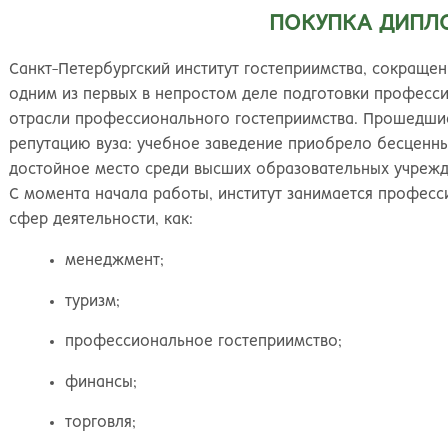
Великий Новгород
Наб
ПОКУПКА ДИПЛ
Владивосток
Нал
Владикавказ
Нах
Санкт-Петербургский институт гостеприимства, сокращенн
Владимир
Ниж
одним из первых в непростом деле подготовки професси
Волгоград
Ниж
отрасли профессионального гостеприимства. Прошедши
Волжский
Ниж
репутацию вуза: учебное заведение приобрело бесценны
Вологда
Нов
достойное место среди высших образовательных учрежд
Воронеж
Нов
С момента начала работы, институт занимается професс
Грозный
Нов
сфер деятельности, как:
Екатеринбург
Омс
Иваново
Оре
менеджмент;
Ижевск
Оре
Иркутск
Орс
туризм;
Йошкар-Ола
Пен
профессиональное гостеприимство;
Казань
Пер
Калининград
Пет
финансы;
Калуга
Пет
торговля;
Кемерово
Пят