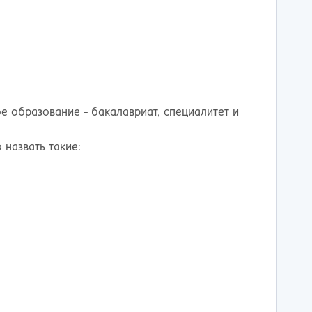
тов-на-Дону
е образование - бакалавриат, специалитет и
назвать такие: