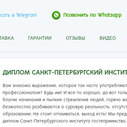
сать в Telegram
Позвонить по Whatsapp
ТАВКА
ГАРАНТИИ
ОТЗЫВЫ
ВИДЕО
Анапа
Кос
Ангарск
Кра
Арзамас
Кра
Архангельск
Кур
ДИПЛОМ САНКТ-ПЕТЕРБУРГСКИЙ ИНСТИ
Астрахань
Кур
Барнаул
Лип
Вам знакомо выражение, которое так часто употребляют
Белгород
Маг
профессионалом? Будь им! И все-то хорошо, да вот толь
Бийск
Мах
благие начинания и пылкие стремления людей, горячо ж
Благовещенск
Мос
безжалостно разбиваются о суровую реальность: отсут
Братск
Мур
образовании. Не стоит отчаиваться, выход есть! Мы пре
Брянск
Мы
диплом Санкт-Петербургского института гостеприимства.