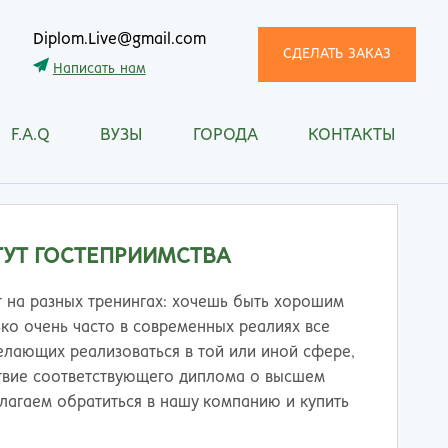
Diplom.Live@gmail.com
СДЕЛАТЬ ЗАКАЗ
Написать нам
F.A.Q
ВУЗЫ
ГОРОДА
КОНТАКТЫ
трома
Рязань
снодар
Самара
сноярск
Санкт-Петербург
ган
Саранск
ТУТ ГОСТЕПРИИМСТВА
ск
Саратов
ецк
Смоленск
 на разных тренингах: хочешь быть хорошим
нитогорск
Сочи
ко очень часто в современных реалиях все
ачкала
Ставрополь
елающих реализоваться в той или иной сфере,
ква
Стерлитамак
ствие соответствующего диплома о высшем
манск
Сургут
длагаем обратиться в нашу компанию и купить
тищи
Сыктывкар