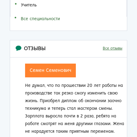
Учитель
Все специальности
ОТЗЫВЫ
Все отзывы
Семен Семенович
Не думал, что по прошествии 20 лет работы на
Н
производстве так резко смогу изменить свою
п
жизнь. Приобрел диплом об окончании заочно
о
техникума и теперь стал мастером смены.
п
Зарплата выросла почти в 2 раза, ребята на
м
работе смотрят на меня другими глазами. Жена
к
не нарадуется таким приятным переменам.
п