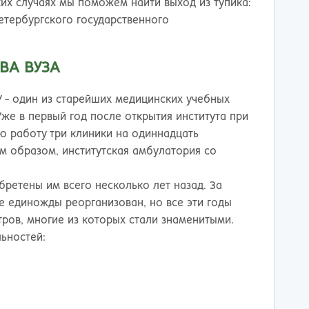
ережные Челны
Таганрог
ких случаях мы поможем найти выход из тупика:
ьчик
Тамбов
етербургского государственного
одка
Тверь
невартовск
Тольятти
ВА ВУЗА
ний Новгород
Томск
ний Тагил
Тула
 - один из старейших медицинских учебных
окузнец
Тюмень
Уже в первый год после открытия института при
ороссийск
Улан-Удэ
ою работу три клиники на одиннадцать
осибирск
Ульяновск
м образом, институтская амбулатория со
к
Уфа
л
Хабаровск
бретены им всего несколько лет назад. За
нбург
Химки
е единожды реорганизован, но все эти годы
к
Чебоксары
ров, многие из которых стали знаменитыми.
за
Челябинск
ьностей:
мь
Череповец
розаводск
Чита
ропавловск Камчатский
Якутск
игорск
Ярославль