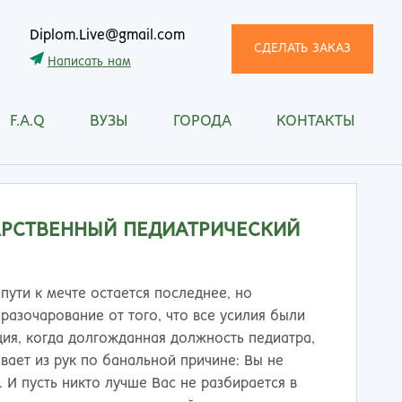
Diplom.Live@gmail.com
СДЕЛАТЬ ЗАКАЗ
Написать нам
F.A.Q
ВУЗЫ
ГОРОДА
КОНТАКТЫ
трома
Рязань
снодар
Самара
сноярск
Санкт-Петербург
ган
Саранск
АРСТВЕННЫЙ ПЕДИАТРИЧЕСКИЙ
ск
Саратов
ецк
Смоленск
нитогорск
Сочи
пути к мечте остается последнее, но
ачкала
Ставрополь
разочарование от того, что все усилия были
ква
Стерлитамак
ция, когда долгожданная должность педиатра,
манск
Сургут
вает из рук по банальной причине: Вы не
тищи
Сыктывкар
И пусть никто лучше Вас не разбирается в