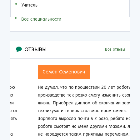
Учитель
Все специальности
ОТЗЫВЫ
Все отзывы
Семен Семенович
Не думал, что по прошествии 20 лет работы на
Н
производстве так резко смогу изменить свою
п
жизнь. Приобрел диплом об окончании заочно
о
техникума и теперь стал мастером смены.
п
Зарплата выросла почти в 2 раза, ребята на
м
работе смотрят на меня другими глазами. Жена
к
не нарадуется таким приятным переменам.
п