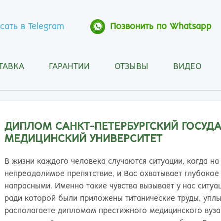
сать в Telegram
Позвонить по Whatsapp
ТАВКА
ГАРАНТИИ
ОТЗЫВЫ
ВИДЕО
Анапа
Кос
Ангарск
Кра
Арзамас
Кра
Архангельск
Кур
ДИПЛОМ САНКТ-ПЕТЕРБУРГСКИЙ ГОСУД
Астрахань
Кур
МЕДИЦИНСКИЙ УНИВЕРСИТЕТ
Барнаул
Лип
Белгород
Маг
В жизни каждого человека случаются ситуации, когда на 
Бийск
Мах
непреодолимое препятствие, и Вас охватывает глубокое 
Благовещенск
Мос
напрасными. Именно такие чувства вызывает у нас ситуа
Братск
Мур
ради которой были приложены титанические труды, уплы
Брянск
Мы
располагаете дипломом престижного медицинского вуза. 