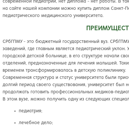
Великий Новгород
Наб
современной педиатрии, нет диплома - нет работы. В та
Владивосток
Нал
на сайте нашей компании можно купить диплом Санкт-П
Владикавказ
Нах
педиатрического медицинского университета.
Владимир
Ниж
ПРЕИМУЩЕСТ
Волгоград
Ниж
Волжский
Ниж
СРбГПМУ - это бюджетный государственный вуз. СРбГПМУ
Вологда
Нов
заведений, где главным является педиатрический уклон. 
Воронеж
Нов
городской детской больнице, в его структуре начали св
Грозный
Нов
отделений, предназначенные для лечения малышей. Таки
Екатеринбург
Омс
временем трансформировалась в детскую поликлинику.
Иваново
Оре
Современная структура и статус университета были прио
Ижевск
Оре
долгий период своего существования, университет был н
Иркутск
Орс
продолжать готовить профессиональных медиков-педиат
Йошкар-Ола
Пен
В этом вузе, можно получить одну из следующих специал
Казань
Пер
Калининград
Пет
педиатрия;
Калуга
Пет
Кемерово
Пят
лечебное дело;