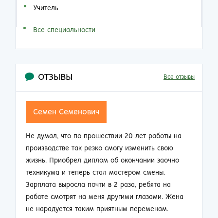
Учитель
Все специальности
ОТЗЫВЫ
Все отзывы
Семен Семенович
Не думал, что по прошествии 20 лет работы на
Н
производстве так резко смогу изменить свою
п
жизнь. Приобрел диплом об окончании заочно
о
техникума и теперь стал мастером смены.
п
Зарплата выросла почти в 2 раза, ребята на
м
работе смотрят на меня другими глазами. Жена
к
не нарадуется таким приятным переменам.
п