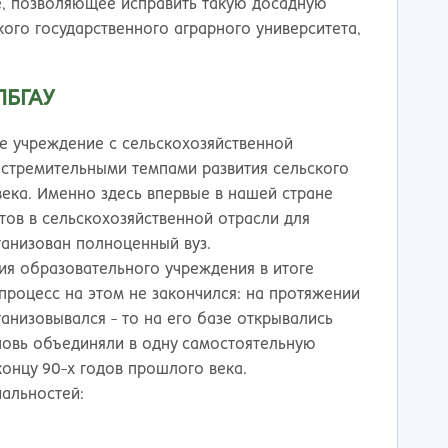
ережные Челны
Таганрог
е, позволяющее исправить такую досадную
ьчик
Тамбов
кого государственного аграрного университета,
одка
Тверь
невартовск
Тольятти
ПБГАУ
ний Новгород
Томск
ний Тагил
Тула
е учреждение с сельскохозяйственной
окузнец
Тюмень
 стремительными темпами развития сельского
ороссийск
Улан-Удэ
века. Именно здесь впервые в нашей стране
осибирск
Ульяновск
ов в сельскохозяйственной отрасли для
к
Уфа
ганизован полноценный вуз.
л
Хабаровск
ия образовательного учреждения в итоге
нбург
Химки
процесс на этом не закончился: на протяжении
к
Чебоксары
анизовывался - то на его базе открывались
за
Челябинск
вновь объединяли в одну самостоятельную
мь
Череповец
концу 90-х годов прошлого века.
розаводск
Чита
альностей:
ропавловск Камчатский
Якутск
игорск
Ярославль