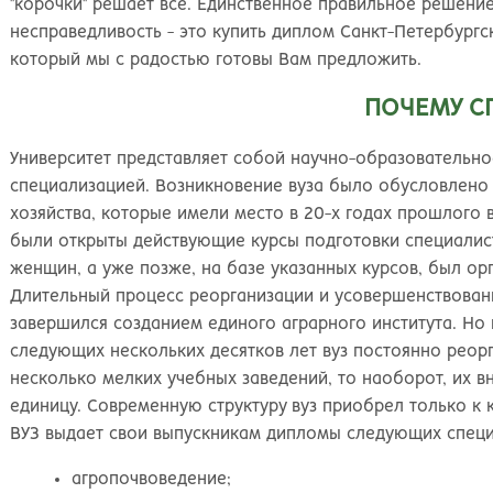
Великий Новгород
Наб
"корочки" решает все. Единственное правильное решени
Владивосток
Нал
несправедливость - это купить диплом Санкт-Петербургс
Владикавказ
Нах
который мы с радостью готовы Вам предложить.
Владимир
Ниж
ПОЧЕМУ С
Волгоград
Ниж
Волжский
Ниж
Университет представляет собой научно-образовательно
Вологда
Нов
специализацией. Возникновение вуза было обусловлено
Воронеж
Нов
хозяйства, которые имели место в 20-х годах прошлого 
Грозный
Нов
были открыты действующие курсы подготовки специалист
Екатеринбург
Омс
женщин, а уже позже, на базе указанных курсов, был ор
Иваново
Оре
Длительный процесс реорганизации и усовершенствован
Ижевск
Оре
завершился созданием единого аграрного института. Но 
Иркутск
Орс
следующих нескольких десятков лет вуз постоянно реорг
Йошкар-Ола
Пен
несколько мелких учебных заведений, то наоборот, их 
Казань
Пер
единицу. Современную структуру вуз приобрел только к 
Калининград
Пет
ВУЗ выдает свои выпускникам дипломы следующих специ
Калуга
Пет
Кемерово
Пят
агропочвоведение;