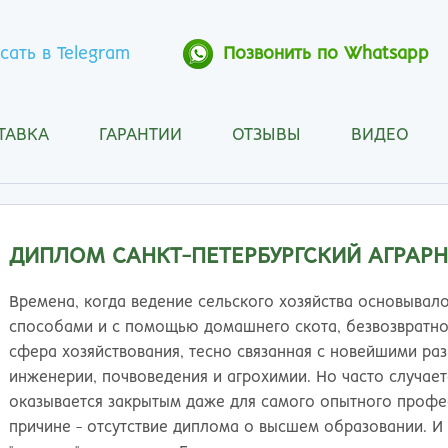
сать в Telegram
Позвонить по Whatsapp
ТАВКА
ГАРАНТИИ
ОТЗЫВЫ
ВИДЕО
Анапа
Кос
Ангарск
Кра
Арзамас
Кра
Архангельск
Кур
ДИПЛОМ САНКТ-ПЕТЕРБУРГСКИЙ АГРАР
Астрахань
Кур
Барнаул
Лип
Времена, когда ведение сельского хозяйства основывал
Белгород
Маг
способами и с помощью домашнего скота, безвозвратно 
Бийск
Мах
сфера хозяйствования, тесно связанная с новейшими р
Благовещенск
Мос
инженерии, почвоведения и агрохимии. Но часто случает
Братск
Мур
оказывается закрытым даже для самого опытного профе
Брянск
Мы
причине - отсутствие диплома о высшем образовании. И 