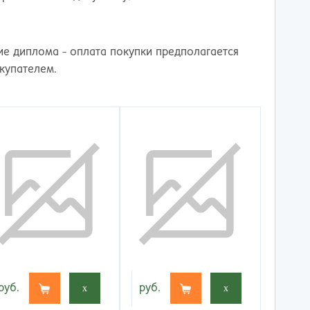
е диплома - оплата покупки предполагается
купателем.
руб.
x
руб.
x