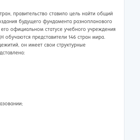
ережные Челны
Таганрог
ьчик
Тамбов
тран, правительство ставило цель найти общий
одка
Тверь
 создания будущего фундамента разнопланового
невартовск
Тольятти
 его официальном статусе учебного учреждения
ний Новгород
Томск
Н обучаются представители 146 стран мира.
ний Тагил
Тула
ежитий, он имеет свои структурные
окузнец
Тюмень
дставлена:
ороссийск
Улан-Удэ
осибирск
Ульяновск
к
Уфа
л
Хабаровск
нбург
Химки
к
Чебоксары
за
Челябинск
азовании;
мь
Череповец
розаводск
Чита
ропавловск Камчатский
Якутск
игорск
Ярославль