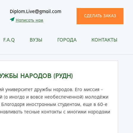
Diplom.Live@gmail.com
СДЕЛАТЬ ЗАКАЗ
Написать нам
F.A.Q
ВУЗЫ
ГОРОДА
КОНТАКТЫ
трома
Рязань
снодар
Самара
сноярск
Санкт-Петербург
ган
Саранск
УЖБЫ НАРОДОВ (РУДН)
ск
Саратов
ецк
Смоленск
й университет дружбы народов. Его миссия -
нитогорск
Сочи
й (а иногда и вовсе необеспеченной) молодёжи
ачкала
Ставрополь
 Благодаря иностранным студентам, еще в 60-е
ква
Стерлитамак
навливать тесные контакты с многими народами
манск
Сургут
тищи
Сыктывкар