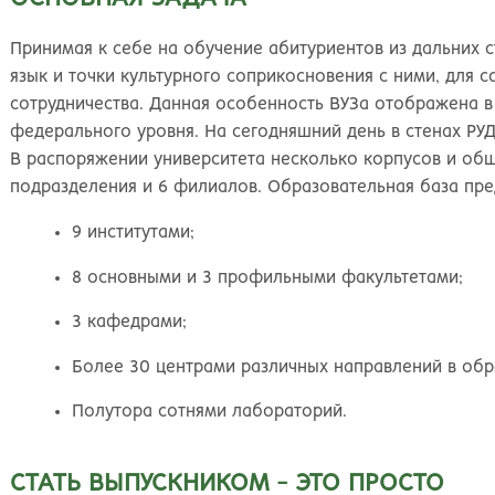
Великий Новгород
Наб
Владивосток
Нал
Принимая к себе на обучение абитуриентов из дальних с
Владикавказ
Нах
язык и точки культурного соприкосновения с ними, для
Владимир
Ниж
сотрудничества. Данная особенность ВУЗа отображена в
Волгоград
Ниж
федерального уровня. На сегодняшний день в стенах РУД
Волжский
Ниж
В распоряжении университета несколько корпусов и общ
Вологда
Нов
подразделения и 6 филиалов. Образовательная база пре
Воронеж
Нов
Грозный
Нов
9 институтами;
Екатеринбург
Омс
Иваново
Оре
8 основными и 3 профильными факультетами;
Ижевск
Оре
3 кафедрами;
Иркутск
Орс
Йошкар-Ола
Пен
Более 30 центрами различных направлений в обр
Казань
Пер
Полутора сотнями лабораторий.
Калининград
Пет
Калуга
Пет
Кемерово
Пят
СТАТЬ ВЫПУСКНИКОМ - ЭТО ПРОСТО