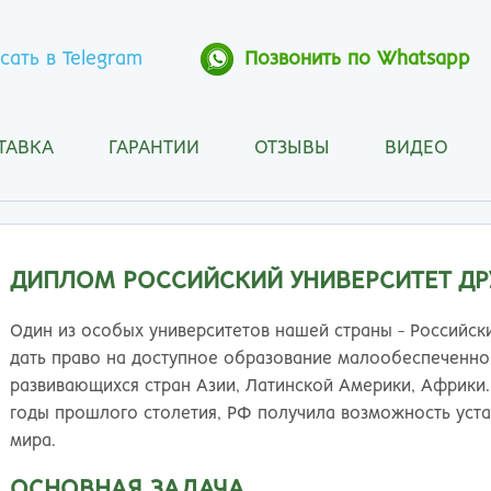
сать в Telegram
Позвонить по Whatsapp
ТАВКА
ГАРАНТИИ
ОТЗЫВЫ
ВИДЕО
Анапа
Кос
Ангарск
Кра
Арзамас
Кра
Архангельск
Кур
ДИПЛОМ РОССИЙСКИЙ УНИВЕРСИТЕТ ДР
Астрахань
Кур
Барнаул
Лип
Один из особых университетов нашей страны - Российски
Белгород
Маг
дать право на доступное образование малообеспеченно
Бийск
Мах
развивающихся стран Азии, Латинской Америки, Африки.
Благовещенск
Мос
годы прошлого столетия, РФ получила возможность уста
Братск
Мур
мира.
Брянск
Мы
ОСНОВНАЯ ЗАДАЧА