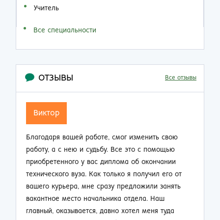
Учитель
Все специальности
ОТЗЫВЫ
Все отзывы
Семен Семенович
свою
Не думал, что по прошествии 20 лет работы на
ощью
производстве так резко смогу изменить свою
ании
жизнь. Приобрел диплом об окончании заочно
его от
техникума и теперь стал мастером смены.
анять
Зарплата выросла почти в 2 раза, ребята на
ш
работе смотрят на меня другими глазами. Жена
туда
не нарадуется таким приятным переменам.