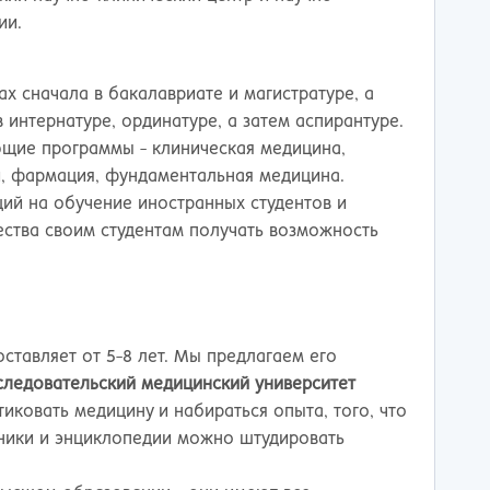
тов-на-Дону
ии.
ах сначала в бакалавриате и магистратуре, а
интернатуре, ординатуре, а затем аспирантуре.
щие программы - клиническая медицина,
и, фармация, фундаментальная медицина.
й на обучение иностранных студентов и
ства своим студентам получать возможность
ставляет от 5-8 лет. Мы предлагаем его
следовательский медицинский университет
тиковать медицину и набираться опыта, того, что
чники и энциклопедии можно штудировать