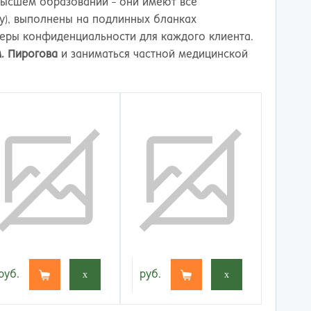
высшем образовании - они имеют все
ку), выполнены на подлинных бланках
меры конфиденциальности для каждого клиента.
. Пирогова
и заниматься частной медицинской
руб.
x
руб.
x