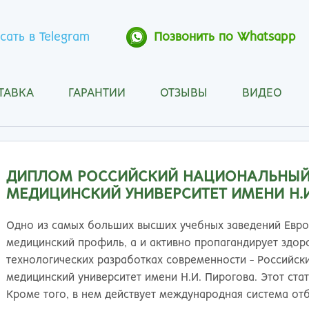
сать в Telegram
Позвонить по Whatsapp
ТАВКА
ГАРАНТИИ
ОТЗЫВЫ
ВИДЕО
Анапа
Кос
Ангарск
Кра
Арзамас
Кра
Архангельск
Кур
ДИПЛОМ РОССИЙСКИЙ НАЦИОНАЛЬНЫЙ
Астрахань
Кур
МЕДИЦИНСКИЙ УНИВЕРСИТЕТ ИМЕНИ Н.И
Барнаул
Лип
Белгород
Маг
Одно из самых больших высших учебных заведений Европ
Бийск
Мах
медицинский профиль, а и активно пропагандирует здоро
Благовещенск
Мос
технологических разработках современности - Российск
Братск
Мур
медицинский университет имени Н.И. Пирогова. Этот стат
Брянск
Мы
Кроме того, в нем действует международная система отб