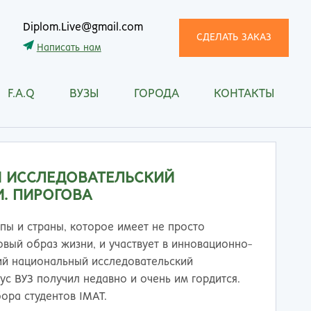
Diplom.Live@gmail.com
СДЕЛАТЬ ЗАКАЗ
Написать нам
F.A.Q
ВУЗЫ
ГОРОДА
КОНТАКТЫ
трома
Рязань
снодар
Самара
сноярск
Санкт-Петербург
ган
Саранск
 ИССЛЕДОВАТЕЛЬСКИЙ
ск
Саратов
. ПИРОГОВА
ецк
Смоленск
нитогорск
Сочи
ы и страны, которое имеет не просто
ачкала
Ставрополь
вый образ жизни, и участвует в инновационно-
ква
Стерлитамак
ий национальный исследовательский
манск
Сургут
ус ВУЗ получил недавно и очень им гордится.
тищи
Сыктывкар
ора студентов IMAT.