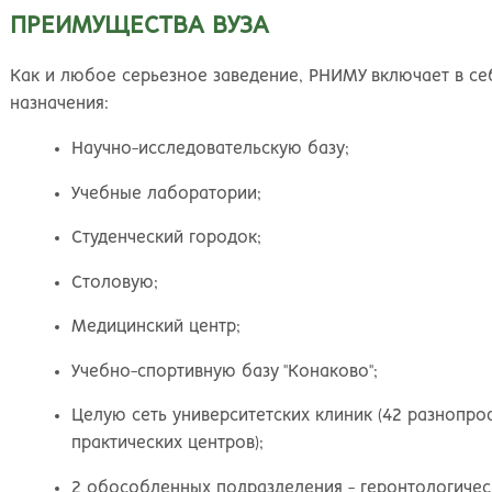
Великий Новгород
Наб
ПРЕИМУЩЕСТВА ВУЗА
Владивосток
Нал
Владикавказ
Нах
Как и любое серьезное заведение, РНИМУ включает в с
Владимир
Ниж
назначения:
Волгоград
Ниж
Волжский
Ниж
Научно-исследовательскую базу;
Вологда
Нов
Воронеж
Нов
Учебные лаборатории;
Грозный
Нов
Студенческий городок;
Екатеринбург
Омс
Иваново
Оре
Столовую;
Ижевск
Оре
Медицинский центр;
Иркутск
Орс
Йошкар-Ола
Пен
Учебно-спортивную базу "Конаково";
Казань
Пер
Калининград
Пет
Целую сеть университетских клиник (42 разнопро
Калуга
Пет
практических центров);
Кемерово
Пят
2 обособленных подразделения - геронтологичес