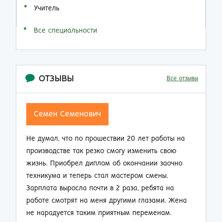
Учитель
Все специальности
ОТЗЫВЫ
Все отзывы
Семен Семенович
Не думал, что по прошествии 20 лет работы на
Н
производстве так резко смогу изменить свою
п
жизнь. Приобрел диплом об окончании заочно
о
техникума и теперь стал мастером смены.
п
Зарплата выросла почти в 2 раза, ребята на
м
работе смотрят на меня другими глазами. Жена
к
не нарадуется таким приятным переменам.
п