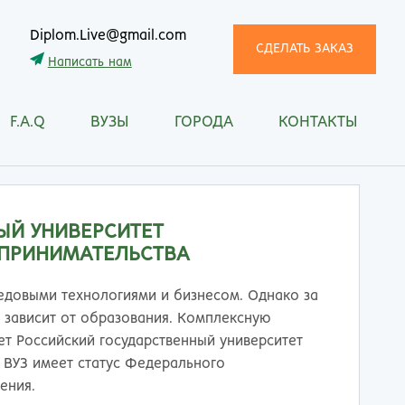
Diplom.Live@gmail.com
СДЕЛАТЬ ЗАКАЗ
Написать нам
F.A.Q
ВУЗЫ
ГОРОДА
КОНТАКТЫ
трома
Рязань
снодар
Самара
сноярск
Санкт-Петербург
ган
Саранск
ЫЙ УНИВЕРСИТЕТ
ск
Саратов
ПРИНИМАТЕЛЬСТВА
ецк
Смоленск
нитогорск
Сочи
редовыми технологиями и бизнесом. Однако за
ачкала
Ставрополь
ю зависит от образования. Комплексную
ква
Стерлитамак
т Российский государственный университет
манск
Сургут
 ВУЗ имеет статус Федерального
тищи
Сыктывкар
ения.