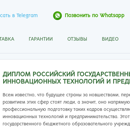
сать в Telegram
Позвонить по Whatsapp
ТАВКА
ГАРАНТИИ
ОТЗЫВЫ
ВИДЕО
Анапа
Кос
Ангарск
Кра
Арзамас
Кра
Архангельск
Кур
ДИПЛОМ РОССИЙСКИЙ ГОСУДАРСТВЕНН
Астрахань
Кур
ИННОВАЦИОННЫХ ТЕХНОЛОГИЙ И ПРЕД
Барнаул
Лип
Белгород
Маг
Всем известно, что будущее страны за новшествами, пе
Бийск
Мах
развитием этих сфер стоят люди, а значит, оно напряму
Благовещенск
Мос
профессиональную подготовку таких кадров осуществляе
Братск
Мур
инновационных технологий и предпринимательства. Этот
Брянск
Мы
государственного бюджетного образовательного учрежд