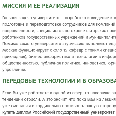
Великий Новгород
Наб
МИССИЯ И ЕЕ РЕАЛИЗАЦИЯ
Владивосток
Нал
Владикавказ
Нах
Главная задача университета - разработка и введение к
Владимир
Ниж
подготовке и переподготовке сотрудников для компани
Волгоград
Ниж
направленности, специалистов по охране авторских пра
Волжский
Ниж
работников государственных учреждений и муниципалите
Вологда
Нов
Помимо самого университета эту миссию выполняют еще 
Воронеж
Нов
Москве функционирует около 15 кафедр с такими специа
Грозный
Нов
прикладная), бизнес-информатика и технологии в инфор
Екатеринбург
Омс
общественностью, публичная политика, инноватика, юри
Иваново
Оре
управление.
Ижевск
Оре
Иркутск
Орс
ПЕРЕДОВЫЕ ТЕХНОЛОГИИ И В ОБРАЗОВ
Йошкар-Ола
Пен
Казань
Пер
Если Вы уже работаете в одной из сфер, то наверняка 
Калининград
Пет
тенденции отрасли. А это значит, что пока Вам на лекция
Калуга
Пет
уже сменяться в кардинально противоположную сторону.
Кемерово
Пят
купить диплом Российский государственный университет