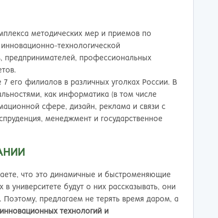
ережные Челны
Таганрог
ьчик
Тамбов
одка
Тверь
омплекса методических мер и приемов по
невартовск
Тольятти
й инновационно-технологической
ний Новгород
Томск
в, предпринимателей, профессиональных
ний Тагил
Тула
тов.
окузнец
Тюмень
7 его филиалов в различных уголках России. В
ороссийск
Улан-Удэ
льностями, как информатика (в том числе
осибирск
Ульяновск
мационной сфере, дизайн, реклама и связи с
к
Уфа
спруденция, менеджмент и государственное
л
Хабаровск
нбург
Химки
к
Чебоксары
АНИИ
за
Челябинск
мь
Череповец
знаете, что это динамичные и быстроменяющие
розаводск
Чита
х в университете будут о них рассказывать, они
ропавловск Камчатский
Якутск
 Поэтому, предлагаем не терять время даром, а
игорск
Ярославль
 инновационных технологий и