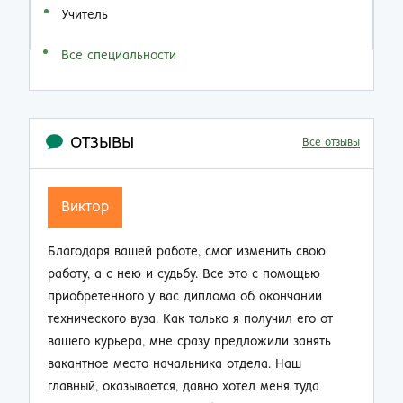
Учитель
Все специальности
ОТЗЫВЫ
Все отзывы
Семен Семенович
ою
Не думал, что по прошествии 20 лет работы на
ю
производстве так резко смогу изменить свою
и
жизнь. Приобрел диплом об окончании заочно
 от
техникума и теперь стал мастером смены.
ять
Зарплата выросла почти в 2 раза, ребята на
работе смотрят на меня другими глазами. Жена
а
не нарадуется таким приятным переменам.