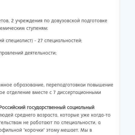
ережные Челны
Таганрог
ьчик
Тамбов
одка
Тверь
етов, 2 учреждения по довузовской подготовке
невартовск
Тольятти
демическим ступеням:
ний Новгород
Томск
ний Тагил
Тула
 специалист) - 27 специальностей;
окузнец
Тюмень
ороссийск
Улан-Удэ
аправлений деятельности;
осибирск
Ульяновск
к
Уфа
л
Хабаровск
нбург
Химки
омное образование, переподготовкаи повышение
к
Чебоксары
ое отделение вместе с 7 диссертационными
за
Челябинск
мь
Череповец
Российский государственный социальный
розаводск
Чита
людей среднего возраста, которые уже когда-то
ропавловск Камчатский
Якутск
ельствам не работают по специальности, а
игорск
Ярославль
рофильной "корочки" этому мешает. Мы в