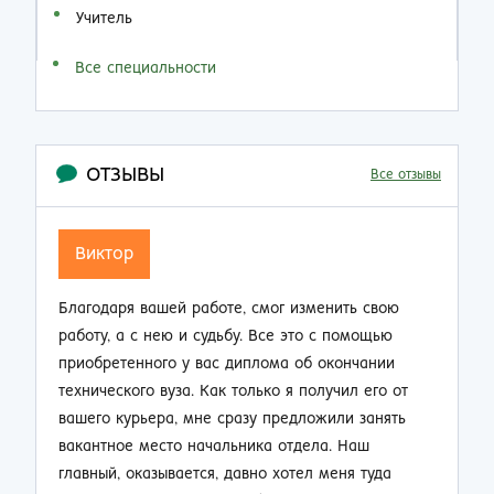
Учитель
Все специальности
ОТЗЫВЫ
Все отзывы
Семен Семенович
ю
Не думал, что по прошествии 20 лет работы на
производстве так резко смогу изменить свою
и
жизнь. Приобрел диплом об окончании заочно
от
техникума и теперь стал мастером смены.
ть
Зарплата выросла почти в 2 раза, ребята на
работе смотрят на меня другими глазами. Жена
не нарадуется таким приятным переменам.