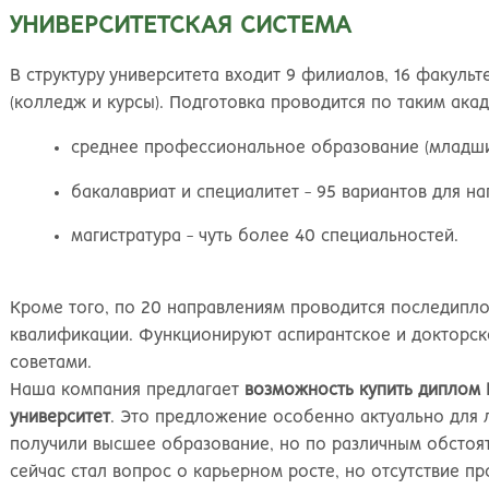
Великий Новгород
Наб
УНИВЕРСИТЕТСКАЯ СИСТЕМА
Владивосток
Нал
Владикавказ
Нах
В структуру университета входит 9 филиалов, 16 факульт
Владимир
Ниж
(колледж и курсы). Подготовка проводится по таким ака
Волгоград
Ниж
Волжский
Ниж
среднее профессиональное образование (младший
Вологда
Нов
Воронеж
Нов
бакалавриат и специалитет - 95 вариантов для н
Грозный
Нов
магистратура - чуть более 40 специальностей.
Екатеринбург
Омс
Иваново
Оре
Ижевск
Оре
Кроме того, по 20 направлениям проводится последипл
Иркутск
Орс
квалификации. Функционируют аспирантское и докторск
Йошкар-Ола
Пен
советами.
Казань
Пер
Наша компания предлагает
возможность купить диплом 
Калининград
Пет
университет
. Это предложение особенно актуально для 
Калуга
Пет
получили высшее образование, но по различным обстоят
Кемерово
Пят
сейчас стал вопрос о карьерном росте, но отсутствие п