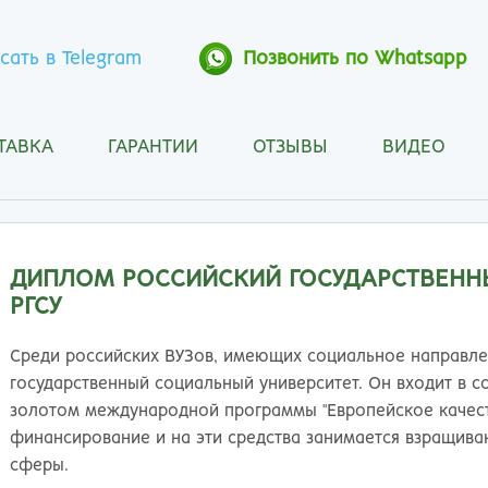
сать в Telegram
Позвонить по Whatsapp
ТАВКА
ГАРАНТИИ
ОТЗЫВЫ
ВИДЕО
Анапа
Кос
Ангарск
Кра
Арзамас
Кра
Архангельск
Кур
ДИПЛОМ РОССИЙСКИЙ ГОСУДАРСТВЕНН
Астрахань
Кур
РГСУ
Барнаул
Лип
Белгород
Маг
Среди российских ВУЗов, имеющих социальное направле
Бийск
Мах
государственный социальный университет. Он входит в с
Благовещенск
Мос
золотом международной программы "Европейское качес
Братск
Мур
финансирование и на эти средства занимается взращив
Брянск
Мы
сферы.