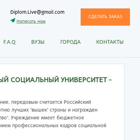
Diplom.Live@gmail.com
СДЕЛАТЬ ЗАКАЗ
Написать нам
F.A.Q
ВУЗЫ
ГОРОДА
КОНТАКТЫ
трома
Рязань
снодар
Самара
сноярск
Санкт-Петербург
ган
Саранск
ЫЙ СОЦИАЛЬНЫЙ УНИВЕРСИТЕТ -
ск
Саратов
ецк
Смоленск
нитогорск
Сочи
ние, передовым считается Российский
ачкала
Ставрополь
отню лучших "вышек" страны и награжден
ква
Стерлитамак
тво". Учреждение имеет бюджетное
манск
Сургут
анием профессиональных кадров социальной
тищи
Сыктывкар