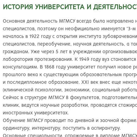
Великий Новгород
Наб
ИСТОРИЯ УНИВЕРСИТЕТА И ДЕЯТЕЛЬНОС
Владивосток
Нал
Владикавказ
Нах
Основная деятельность МГМСУ всегда была направлена 
Владимир
Ниж
специалистов, поэтому он неофициально именуется "3-м
Волгоград
Ниж
началась в 1922 году с открытия института зубоврачеван
Волжский
Ниж
специалистов, переобучение, научная деятельность, а т
Вологда
Нов
гражданам. Уже через 5 лет в учреждении организовываю
Воронеж
Нов
лаборатория протезирования. К 1949 году вуз становитс
Грозный
Нов
консультациям. В 1868 году университет получил новое р
Екатеринбург
Омс
прошлого века к существующим образовательным прогр
Иваново
Оре
и последипломное образование. XXI век внес еще некот
Ижевск
Оре
(клинической психологии, экономики, социальный работы
Иркутск
Орс
Сейчас в структуре МГМСУ 8 факультетов, подготовитель
Йошкар-Ола
Пен
клиник, ведутся научные разработки, проводятся стажир
Казань
Пер
иностранных университетах.
Калининград
Пет
Обучение МГМСУ проводит по дневной и заочной форме. 
Калуга
Пет
ординатуру, интернатуру, поступить в аспирантуру.
Кемерово
Пят
Основные специальности, отражаемые в дипломе МГМСУ