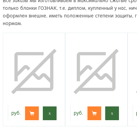
Все заказы мы изготавливаем в максимально сжатые ср
только бланки ГОЗНАК, т.е. диплом, купленный у нас, ни
оформлен внешне, иметь положенные степени защиты, 
нормам.
руб.
x
руб.
x