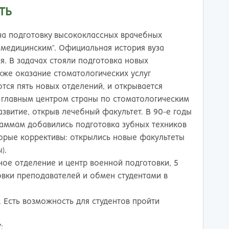
ережные Челны
Таганрог
ТЬ
ьчик
Тамбов
одка
Тверь
на подготовку высококлассных врачебных
невартовск
Тольятти
 медицинским". Официальная история вуза
ний Новгород
Томск
ия. В задачах стояли подготовка новых
ний Тагил
Тула
акже оказание стоматологических услуг
окузнец
Тюмень
тся пять новых отделений, и открывается
ороссийск
Улан-Удэ
я главным центром страны по стоматологическим
осибирск
Ульяновск
азвитие, открыв лечебный факультет. В 90-е годы
к
Уфа
аммам добавились подготовка зубных техников
л
Хабаровск
орые коррективы: открылись новые факультеты
нбург
Химки
).
к
Чебоксары
ное отделение и центр военной подготовки, 5
за
Челябинск
овки преподавателей и обмен студентами в
мь
Череповец
розаводск
Чита
Есть возможность для студентов пройти
ропавловск Камчатский
Якутск
игорск
Ярославль
: