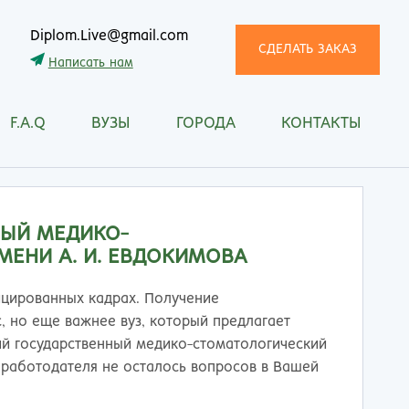
Diplom.Live@gmail.com
СДЕЛАТЬ ЗАКАЗ
Написать нам
F.A.Q
ВУЗЫ
ГОРОДА
КОНТАКТЫ
трома
Рязань
снодар
Самара
сноярск
Санкт-Петербург
ган
Саранск
ЫЙ МЕДИКО-
ск
Саратов
МЕНИ А. И. ЕВДОКИМОВА
ецк
Смоленск
нитогорск
Сочи
ицированных кадрах. Получение
ачкала
Ставрополь
, но еще важнее вуз, который предлагает
ква
Стерлитамак
ий государственный медико-стоматологический
манск
Сургут
о работодателя не осталось вопросов в Вашей
тищи
Сыктывкар