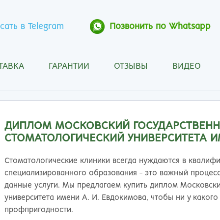
сать в Telegram
Позвонить по Whatsapp
ТАВКА
ГАРАНТИИ
ОТЗЫВЫ
ВИДЕО
Анапа
Кос
Ангарск
Кра
Арзамас
Кра
Архангельск
Кур
ДИПЛОМ МОСКОВСКИЙ ГОСУДАРСТВЕНН
Астрахань
Кур
СТОМАТОЛОГИЧЕСКИЙ УНИВЕРСИТЕТА И
Барнаул
Лип
Белгород
Маг
Стоматологические клиники всегда нуждаются в квалиф
Бийск
Мах
специализированного образования - это важный процесс
Благовещенск
Мос
данные услуги. Мы предлагаем купить диплом Московск
Братск
Мур
университета имени А. И. Евдокимова, чтобы ни у каког
Брянск
Мы
профпригодности.