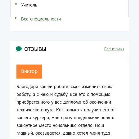
Учитель
Все специальности
ОТЗЫВЫ
Все отзывы
Семен Семенович
ю
Не думал, что по прошествии 20 лет работы на
производстве так резко смогу изменить свою
жизнь. Приобрел диплом об окончании заочно
от
техникума и теперь стал мастером смены.
ь
Зарплата выросла почти в 2 раза, ребята на
работе смотрят на меня другими глазами. Жена
не нарадуется таким приятным переменам.