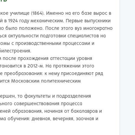
ережные Челны
Таганрог
ьчик
Тамбов
е училище (1864). Именно на его базе вырос в
одка
Тверь
ий в 1924 году механическим. Первые выпускники
невартовск
Тольятти
чало было положено. После этого вуз многократно
ний Новгород
Томск
ься актуальности подготовки специалистов на
ний Тагил
Тула
комы с производственными процессами и
окузнец
Тюмень
билестроения.
ороссийск
Улан-Удэ
ом после прохождения аттестации уровня
осибирск
Ульяновск
ановится в 2012-м. На протяжении этого
к
Уфа
ые преобразования: к нему присоединяют ряд
л
Хабаровск
вится Московским политехническим
нбург
Химки
к
Чебоксары
ершен, то факультеты и подразделения
за
Челябинск
льного совершенствования процесса
мь
Череповец
пеней образования, начиная от бакалавров и
розаводск
Чита
а обучения: дневная, вечерняя, заочная и
ропавловск Камчатский
Якутск
игорск
Ярославль