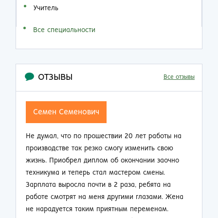
Учитель
Все специальности
ОТЗЫВЫ
Все отзывы
Семен Семенович
Не думал, что по прошествии 20 лет работы на
Н
производстве так резко смогу изменить свою
п
жизнь. Приобрел диплом об окончании заочно
о
техникума и теперь стал мастером смены.
п
Зарплата выросла почти в 2 раза, ребята на
м
работе смотрят на меня другими глазами. Жена
к
не нарадуется таким приятным переменам.
п