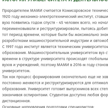
Великий Новгород
Наб
Владивосток
Нал
Прародителем МАМИ считается Комисаровское техническо
Владикавказ
Нах
1920 году механико-электротехнический институт, ставш
Владимир
Ниж
вуза появились годом спустя - 45 человек всего, но на
Волгоград
Ниж
переименовывали и реструктуризировали, пытаясь добит
Волжский
Ниж
тот период времени, которые были бы максимально зна
Вологда
Нов
разработками машиностроительной индустрии и автомо
Воронеж
Нов
С 1997 года институт является техническим университет
Грозный
Нов
образования. Машиностроительным университетом вуз ст
Екатеринбург
Омс
времени в структуре университета происходят глобальн
Иваново
Оре
вузов и учреждений, поэтому МАМИ в 2016-м году стано
Ижевск
Оре
университетом.
Иркутск
Орс
Так как процесс формирования окончательно еще не зав
Йошкар-Ола
Пен
постоянно меняются и реструктуризируются для оптима
Казань
Пер
образования. Университет готовит выпускников всех сте
Калининград
Пет
заканчивая аспирантами. Студентам доступна любая форм
Калуга
Пет
дистанционная.
Кемерово
Пят
Основные направления подготовки специалистов: