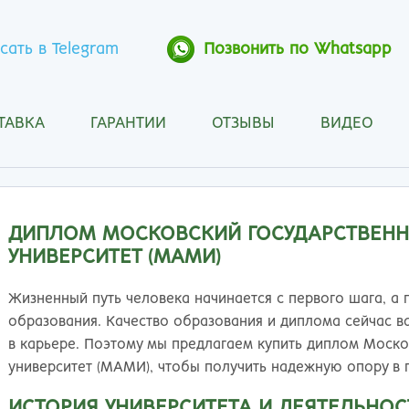
сать в Telegram
Позвонить по Whatsapp
ТАВКА
ГАРАНТИИ
ОТЗЫВЫ
ВИДЕО
Анапа
Кос
Ангарск
Кра
Арзамас
Кра
Архангельск
Кур
ДИПЛОМ МОСКОВСКИЙ ГОСУДАРСТВЕН
Астрахань
Кур
УНИВЕРСИТЕТ (МАМИ)
Барнаул
Лип
Белгород
Маг
Жизненный путь человека начинается с первого шага, а
Бийск
Мах
образования. Качество образования и диплома сейчас ва
Благовещенск
Мос
в карьере. Поэтому мы предлагаем купить диплом Моск
Братск
Мур
университет (МАМИ), чтобы получить надежную опору в
Брянск
Мы
ИСТОРИЯ УНИВЕРСИТЕТА И ДЕЯТЕЛЬНОС