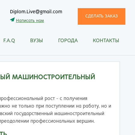
Diplom.Live@gmail.com
СДЕЛАТЬ ЗАКАЗ
Написать нам
F.A.Q
ВУЗЫ
ГОРОДА
КОНТАКТЫ
трома
Рязань
снодар
Самара
сноярск
Санкт-Петербург
ган
Саранск
НЫЙ МАШИНОСТРОИТЕЛЬНЫЙ
ск
Саратов
ецк
Смоленск
нитогорск
Сочи
 профессиональный рост - с получения
ачкала
Ставрополь
жно не только при поступлении на работу, но и
ква
Стерлитамак
овский государственный машиностроительный
манск
Сургут
 преодолении профессиональных вершин.
тищи
Сыктывкар
ТЬ