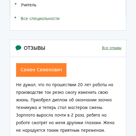
Учитель
Все специальности
ОТЗЫВЫ
Все отзывы
Семен Семенович
Не думал, что по прошествии 20 лет работы на
Н
производстве так резко смогу изменить свою
п
жизнь. Приобрел диплом об окончании заочно
о
техникума и теперь стал мастером смены.
п
Зарплата выросла почти в 2 раза, ребята на
м
работе смотрят на меня другими глазами. Жена
к
не нарадуется таким приятным переменам.
п