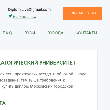
Diplom.Live@gmail.com
СДЕЛАТЬ ЗАКАЗ
Написать нам
F.A.Q
ВУЗЫ
ГОРОДА
КОНТАКТЫ
трома
Рязань
снодар
Самара
сноярск
Санкт-Петербург
ган
Саранск
АГОГИЧЕСКИЙ УНИВЕРСИТЕТ
ск
Саратов
ецк
Смоленск
ах есть практически всегда. В обычной школе
нитогорск
Сочи
заведение, тем выше требования к
ачкала
Ставрополь
 купить диплом Московский городской
ква
Стерлитамак
манск
Сургут
ТА
тищи
Сыктывкар