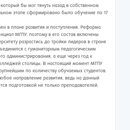
ережные Челны
Таганрог
 который бы мог тянуть назад в собственном
ьчик
Тамбов
альном этапе сформировано было обучение по 17
одка
Тверь
невартовск
Тольятти
вен в плане развития и поступления. Реформа
ний Новгород
Томск
енциал МГПУ, поэтому в его состав включены
ний Тагил
Тула
рситету разрастись до тройки лидеров в стране
окузнец
Тюмень
бъединился с гуманитарным педагогическим
ороссийск
Улан-Удэ
го администрирования, а еще через год к
осибирск
Ульяновск
колледжей столицы. В настоящий момент МГПУ
к
Уфа
крупнейшим по количеству обучаемых студентов.
л
Хабаровск
любое направление развития, ведь на данный
нбург
Химки
тся подготовкой не только преподавателей,
к
Чебоксары
за
Челябинск
мь
Череповец
розаводск
Чита
ропавловск Камчатский
Якутск
игорск
Ярославль