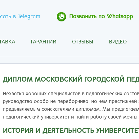
сать в Telegram
Позвонить по Whatsapp
ТАВКА
ГАРАНТИИ
ОТЗЫВЫ
ВИДЕО
Анапа
Кос
Ангарск
Кра
Арзамас
Кра
Архангельск
Кур
ДИПЛОМ МОСКОВСКИЙ ГОРОДСКОЙ ПЕД
Астрахань
Кур
Барнаул
Лип
Нехватка хороших специалистов в педагогических состав
Белгород
Маг
руководство особо не переборчиво, но чем престижней 
Бийск
Мах
предъявляемым соискателями дипломам. Мы предлагаем
Благовещенск
Мос
педагогический университет и найти работу своей мечты.
Братск
Мур
ИСТОРИЯ И ДЕЯТЕЛЬНОСТЬ УНИВЕРСИТЕ
Брянск
Мы