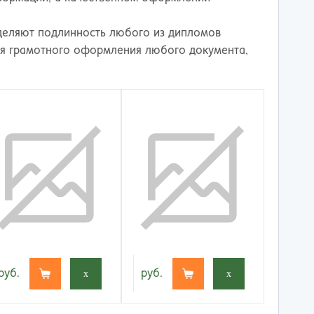
деляют подлинность любого из дипломов
ля грамотного оформления любого документа,
руб.
x
руб.
x