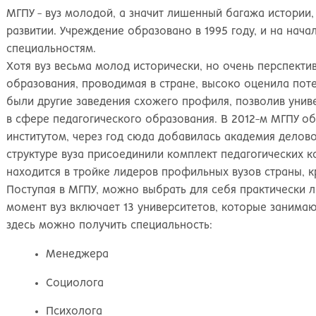
Великий Новгород
Наб
МГПУ - вуз молодой, а значит лишенный багажа истории,
Владивосток
Нал
развитии. Учреждение образовано в 1995 году, и на нач
Владикавказ
Нах
специальностям.
Владимир
Ниж
Хотя вуз весьма молод исторически, но очень перспекти
Волгоград
Ниж
образования, проводимая в стране, высоко оценила пот
Волжский
Ниж
были другие заведения схожего профиля, позволив униве
Вологда
Нов
в сфере педагогического образования. В 2012-м МГПУ о
Воронеж
Нов
институтом, через год сюда добавилась академия делово
Грозный
Нов
структуре вуза присоединили комплект педагогических 
Екатеринбург
Омс
находится в тройке лидеров профильных вузов страны, 
Иваново
Оре
Поступая в МГПУ, можно выбрать для себя практически 
Ижевск
Оре
момент вуз включает 13 университетов, которые занимаю
Иркутск
Орс
здесь можно получить специальность:
Йошкар-Ола
Пен
Казань
Пер
Менеджера
Калининград
Пет
Калуга
Пет
Социолога
Кемерово
Пят
Психолога