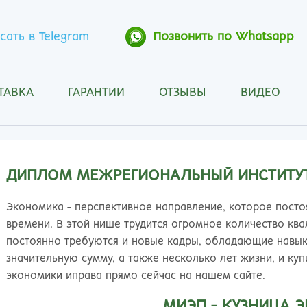
сать в Telegram
Позвонить по Whatsapp
ТАВКА
ГАРАНТИИ
ОТЗЫВЫ
ВИДЕО
Анапа
Кос
Ангарск
Кра
Арзамас
Кра
Архангельск
Кур
ДИПЛОМ МЕЖРЕГИОНАЛЬНЫЙ ИНСТИТУТ
Астрахань
Кур
Барнаул
Лип
Экономика - перспективное направление, которое посто
Белгород
Маг
времени. В этой нише трудится огромное количество кв
Бийск
Мах
постоянно требуются и новые кадры, обладающие навык
Благовещенск
Мос
значительную сумму, а также несколько лет жизни, и ку
Братск
Мур
экономики иправа прямо сейчас на нашем сайте.
Брянск
Мы
МИЭП - КУЗНИЦА 