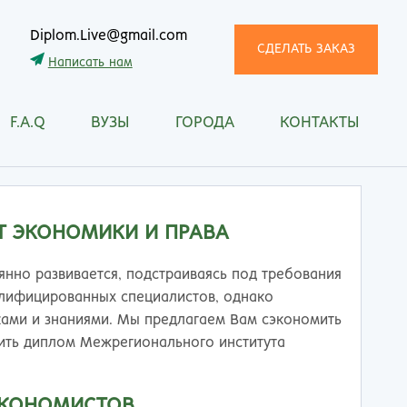
Diplom.Live@gmail.com
СДЕЛАТЬ ЗАКАЗ
Написать нам
F.A.Q
ВУЗЫ
ГОРОДА
КОНТАКТЫ
трома
Рязань
снодар
Самара
сноярск
Санкт-Петербург
ган
Саранск
 ЭКОНОМИКИ И ПРАВА
ск
Саратов
ецк
Смоленск
янно развивается, подстраиваясь под требования
нитогорск
Сочи
алифицированных специалистов, однако
ачкала
Ставрополь
ами и знаниями. Мы предлагаем Вам сэкономить
ква
Стерлитамак
пить диплом Межрегионального института
манск
Сургут
тищи
Сыктывкар
ЭКОНОМИСТОВ