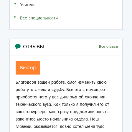
Учитель
Все специальности
ОТЗЫВЫ
Все отзывы
Семен Семенович
ю
Не думал, что по прошествии 20 лет работы на
производстве так резко смогу изменить свою
и
жизнь. Приобрел диплом об окончании заочно
от
техникума и теперь стал мастером смены.
ть
Зарплата выросла почти в 2 раза, ребята на
работе смотрят на меня другими глазами. Жена
не нарадуется таким приятным переменам.