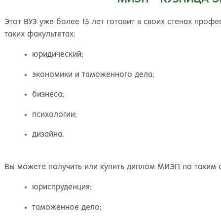
Великий Новгород
Наб
Владивосток
Нал
Этот ВУЗ уже более 15 лет готовит в своих стенах проф
Владикавказ
Нах
таких факультетах:
Владимир
Ниж
Волгоград
Ниж
юридический;
Волжский
Ниж
Вологда
Нов
экономики и таможенного дела;
Воронеж
Нов
бизнеса;
Грозный
Нов
Екатеринбург
Омс
психологии;
Иваново
Оре
дизайна.
Ижевск
Оре
Иркутск
Орс
Йошкар-Ола
Пен
Вы можете получить или купить диплом МИЭП по таким 
Казань
Пер
Калининград
Пет
юриспруденция;
Калуга
Пет
таможенное дело;
Кемерово
Пят