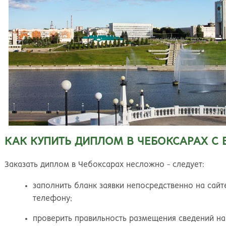
Иванна
КАК КУПИТЬ ДИПЛОМ В ЧЕБОКСАРАХ С
е буду жаловаться на обстоятельства,
омешавшие получить диплом о высшем
Заказать диплом в Чебоксарах несложно - следует:
бразовании. Зато могу похвалиться, что
риобрела на этом сайте диплом ВУЗа, о котором
заполнить бланк заявки непосредственно на сайт
ечтала. Документ выдержал проверку, а любовь
телефону;
 специальности и ее знание помогли подняться
о карьерной лестнице. Спасибо вашим мастерам
проверить правильность размещения сведений на