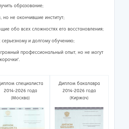
ережные Челны
Таганрог
лучить образование;
ьчик
Тамбов
одка
Тверь
 но не окончившие институт;
невартовск
Тольятти
ний Новгород
Томск
щие обо всех сложностях его восстановления;
ний Тагил
Тула
 серьезному и долгому обучению;
окузнец
Тюмень
ороссийск
Улан-Удэ
громный профессиональный опыт, но не могут
осибирск
Ульяновск
корочки".
к
Уфа
л
Хабаровск
нбург
Химки
Диплом специалиста
Диплом бакалавра
к
Чебоксары
2014-2026 года
2014-2026 года
за
Челябинск
(Москва)
(Киржач)
мь
Череповец
розаводск
Чита
ропавловск Камчатский
Якутск
игорск
Ярославль