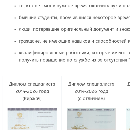
Великий Новгород
Наб
те, кто не смог в нужное время окончить вуз и по
Владивосток
Нал
Владикавказ
Нах
бывшие студенты, проучившиеся некоторое время,
Владимир
Ниж
Волгоград
Ниж
люди, потерявшие оригинальный документ и знаю
Волжский
Ниж
граждане, не имеющие навыков и способностей к
Вологда
Нов
Воронеж
Нов
квалифицированные работники, которые имеют о
Грозный
Нов
получить повышение по службе из-за отсутствия "
Екатеринбург
Омс
Иваново
Оре
Ижевск
Оре
Диплом специалиста
Диплом специалиста
Иркутск
Орс
2014-2026 года
2014-2026 года
Йошкар-Ола
Пен
(Киржач)
(с отличием)
Казань
Пер
Калининград
Пет
Калуга
Пет
Кемерово
Пят