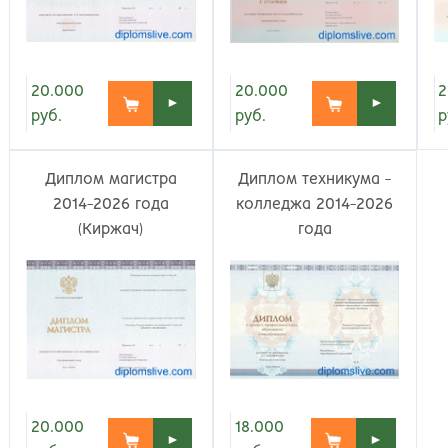
Киров
Рос
20.000
20.000
2
►
►
руб.
руб.
р
Диплом магистра
Диплом техникума -
2014-2026 года
колледжа 2014-2026
(Киржач)
года
20.000
18.000
►
►