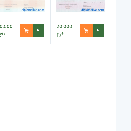
тов-на-Дону
0.000
20.000
►
►
уб.
руб.