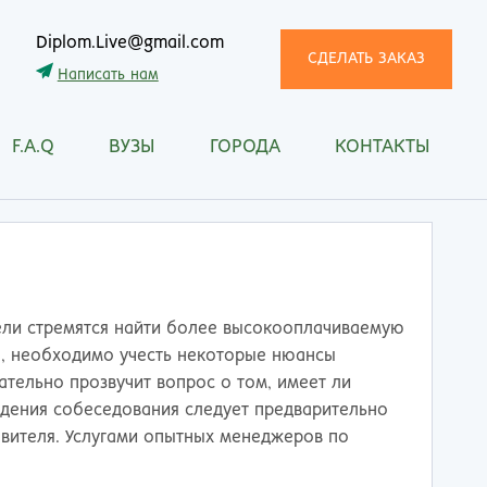
Diplom.Live@gmail.com
СДЕЛАТЬ ЗАКАЗ
Написать нам
F.A.Q
ВУЗЫ
ГОРОДА
КОНТАКТЫ
трома
Рязань
снодар
Самара
сноярск
Санкт-Петербург
ган
Саранск
ск
Саратов
ецк
Смоленск
тели стремятся найти более высокооплачиваемую
нитогорск
Сочи
о, необходимо учесть некоторые нюансы
ачкала
Ставрополь
тельно прозвучит вопрос о том, имеет ли
ква
Стерлитамак
дения собеседования следует предварительно
манск
Сургут
овителя. Услугами опытных менеджеров по
тищи
Сыктывкар