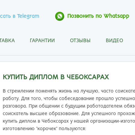
сать в Telegram
Позвонить по Whatsapp
ТАВКА
ГАРАНТИИ
ОТЗЫВЫ
ВИДЕО
Анапа
Кос
Ангарск
Кра
Арзамас
Кра
Архангельск
Кур
КУПИТЬ ДИПЛОМ В ЧЕБОКСАРАХ
Астрахань
Кур
Барнаул
Лип
В стремлении поменять жизнь на лучшую, часто соиска
Белгород
Маг
работу. Для того, чтобы собеседование прошло успешн
Бийск
Мах
разговора. При общении с будущим работодателем обяза
Благовещенск
Мос
соискатель высшее образование. Для успешного прохож
Братск
Мур
купить диплом в Чебоксарах у нашей организации-изгот
Брянск
Мы
изготовлению "корочек" пользуются: