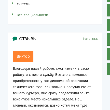
Учитель
Все специальности
ОТЗЫВЫ
Все отзывы
Семен Семенович
Не думал, что по прошествии 20 лет работы на
производстве так резко смогу изменить свою
жизнь. Приобрел диплом об окончании заочно
т
техникума и теперь стал мастером смены.
ь
Зарплата выросла почти в 2 раза, ребята на
работе смотрят на меня другими глазами. Жена
не нарадуется таким приятным переменам.