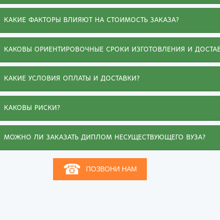
КАКИЕ ФАКТОРЫ ВЛИЯЮТ НА СТОИМОСТЬ ЗАКАЗА?
КАКОВЫ ОРИЕНТИРОВОЧНЫЕ СРОКИ ИЗГОТОВЛЕНИЯ И ДОСТА
КАКИЕ УСЛОВИЯ ОПЛАТЫ И ДОСТАВКИ?
КАКОВЫ РИСКИ?
Иванна
МОЖНО ЛИ ЗАКАЗАТЬ ДИПЛОМ НЕСУЩЕСТВУЮЩЕГО ВУЗА?
Не буду жаловаться на обстоятельства,
помешавшие получить диплом о высшем
образовании. Зато могу похвалиться, что
☎
ПОЗВОНИ НАМ
приобрела на этом сайте диплом ВУЗа, о котором
мечтала. Документ выдержал проверку, а любовь
к специальности и ее знание помогли подняться
по карьерной лестнице. Спасибо вашим мастерам