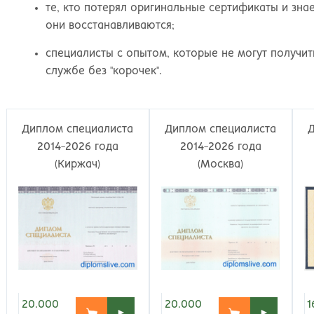
Великий Новгород
Наб
те, кто потерял оригинальные сертификаты и зн
Владивосток
Нал
они восстанавливаются;
Владикавказ
Нах
Владимир
Ниж
специалисты с опытом, которые не могут получи
Волгоград
Ниж
службе без "корочек".
Волжский
Ниж
Вологда
Нов
Воронеж
Нов
Диплом специалиста
Диплом специалиста
Грозный
Нов
2014-2026 года
2014-2026 года
Екатеринбург
Омс
(Киржач)
(Москва)
Иваново
Оре
Ижевск
Оре
Иркутск
Орс
Йошкар-Ола
Пен
Казань
Пер
Калининград
Пет
Калуга
Пет
Кемерово
Пят
1
20.000
20.000
►
►