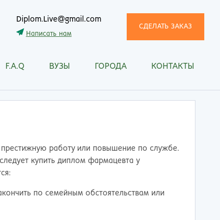
Diplom.Live@gmail.com
СДЕЛАТЬ ЗАКАЗ
Написать нам
F.A.Q
ВУЗЫ
ГОРОДА
КОНТАКТЫ
трома
Рязань
снодар
Самара
сноярск
Санкт-Петербург
ган
Саранск
ск
Саратов
ецк
Смоленск
 престижную работу или повышение по службе.
нитогорск
Сочи
 следует купить диплом фармацевта у
ачкала
Ставрополь
ся:
ква
Стерлитамак
 закончить по семейным обстоятельствам или
манск
Сургут
тищи
Сыктывкар