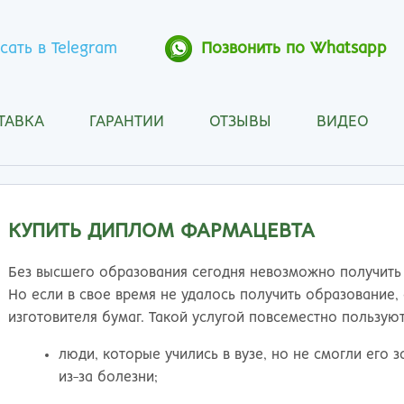
сать в Telegram
Позвонить по Whatsapp
ТАВКА
ГАРАНТИИ
ОТЗЫВЫ
ВИДЕО
Анапа
Кос
Ангарск
Кра
Арзамас
Кра
Архангельск
Кур
КУПИТЬ ДИПЛОМ ФАРМАЦЕВТА
Астрахань
Кур
Барнаул
Лип
Без высшего образования сегодня невозможно получить
Белгород
Маг
Но если в свое время не удалось получить образование,
Бийск
Мах
изготовителя бумаг. Такой услугой повсеместно пользуют
Благовещенск
Мос
люди, которые учились в вузе, но не смогли его
Братск
Мур
из-за болезни;
Брянск
Мы