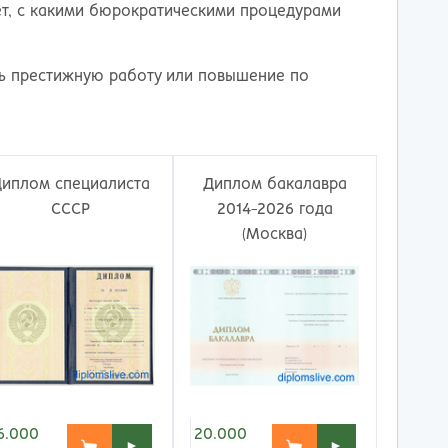
ережные Челны
Таганрог
ает, с какими бюрократическими процедурами
ьчик
Тамбов
одка
Тверь
невартовск
Тольятти
ть престижную работу или повышение по
ний Новгород
Томск
ний Тагил
Тула
окузнец
Тюмень
ороссийск
Улан-Удэ
Диплом специалиста
Диплом бакалавра
осибирск
Ульяновск
СССР
2014-2026 года
к
Уфа
(Москва)
л
Хабаровск
нбург
Химки
к
Чебоксары
за
Челябинск
мь
Череповец
розаводск
Чита
ропавловск Камчатский
Якутск
игорск
Ярославль
6.000
20.000
►
►