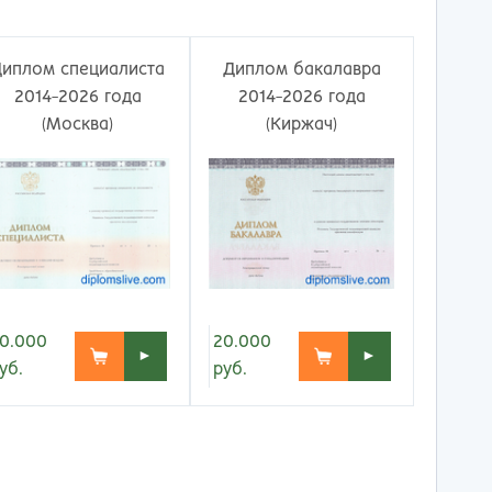
ережные Челны
Таганрог
ьчик
Тамбов
одка
Тверь
Диплом специалиста
Диплом бакалавра
невартовск
Тольятти
2014-2026 года
2014-2026 года
ний Новгород
Томск
(Москва)
(Киржач)
ний Тагил
Тула
окузнец
Тюмень
ороссийск
Улан-Удэ
осибирск
Ульяновск
к
Уфа
л
Хабаровск
нбург
Химки
к
Чебоксары
0.000
20.000
►
►
за
Челябинск
уб.
руб.
мь
Череповец
розаводск
Чита
ропавловск Камчатский
Якутск
игорск
Ярославль