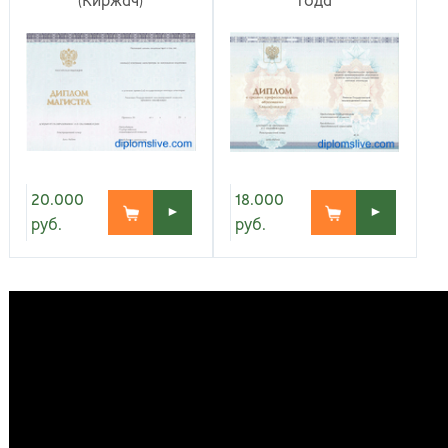
(Киржач)
года
Киров
Рос
20.000
18.000
►
►
руб.
руб.