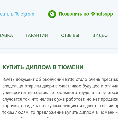
сать в Telegram
Позвонить по Whatsapp
ТАВКА
ГАРАНТИИ
ОТЗЫВЫ
ВИДЕО
Анапа
Кос
Ангарск
Кра
Арзамас
Кра
Архангельск
Кур
КУПИТЬ ДИПЛОМ В ТЮМЕНИ
Астрахань
Кур
Барнаул
Лип
Иметь документ об окончании ВУЗа стало очень престиж
Белгород
Маг
владельца открыты двери в счастливое будущее и отличн
Бийск
Мах
университет не составляет большого труда, а вот учитьс
Благовещенск
Мос
случается так, что человек уже работает, но нет продвиж
Братск
Мур
корочки, а сидеть на скучных лекциях и сдавать сессии 
Брянск
Мы
таким людям, то предложение купить диплом в Тюмени -