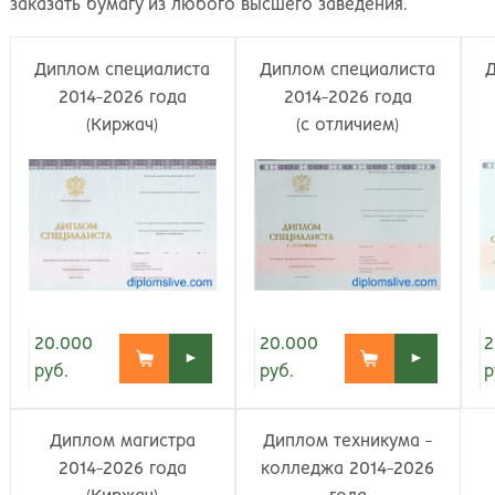
Великий Новгород
Наб
заказать бумагу из любого высшего заведения.
Владивосток
Нал
Владикавказ
Нах
Диплом специалиста
Диплом специалиста
Владимир
Ниж
2014-2026 года
2014-2026 года
Волгоград
Ниж
(Киржач)
(с отличием)
Волжский
Ниж
Вологда
Нов
Воронеж
Нов
Грозный
Нов
Екатеринбург
Омс
Иваново
Оре
Ижевск
Оре
Иркутск
Орс
20.000
20.000
2
►
►
Йошкар-Ола
Пен
руб.
руб.
р
Казань
Пер
Калининград
Пет
Диплом магистра
Диплом техникума -
Калуга
Пет
2014-2026 года
колледжа 2014-2026
Кемерово
Пят