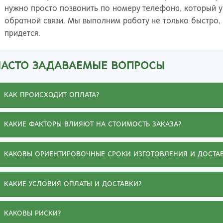
нужно просто позвонить по номеру телефона, который 
обратной связи. Мы выполним работу не только быстро, 
придется.
ЧАСТО ЗАДАВАЕМЫЕ ВОПРОСЫ
КАК ПРОИСХОДИТ ОПЛАТА?
Иванна
КАКИЕ ФАКТОРЫ ВЛИЯЮТ НА СТОИМОСТЬ ЗАКАЗА?
на
Не буду жаловаться на обстоятельства,
помешавшие получить диплом о высшем
КАКОВЫ ОРИЕНТИРОВОЧНЫЕ СРОКИ ИЗГОТОВЛЕНИЯ И ДОСТА
о
образовании. Зато могу похвалиться, что
приобрела на этом сайте диплом ВУЗа, о котором
КАКИЕ УСЛОВИЯ ОПЛАТЫ И ДОСТАВКИ?
мечтала. Документ выдержал проверку, а любовь
на
к специальности и ее знание помогли подняться
КАКОВЫ РИСКИ?
по карьерной лестнице. Спасибо вашим мастерам