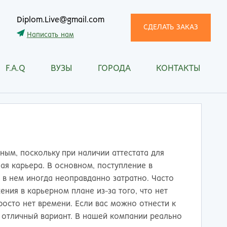
Diplom.Live@gmail.com
СДЕЛАТЬ ЗАКАЗ
Написать нам
F.A.Q
ВУЗЫ
ГОРОДА
КОНТАКТЫ
трома
Рязань
снодар
Самара
сноярск
Санкт-Петербург
ган
Саранск
ск
Саратов
ецк
Смоленск
ным, поскольку при наличии аттестата для
нитогорск
Сочи
ая карьера. В основном, поступление в
ачкала
Ставрополь
я в нем иногда неоправданно затратно. Часто
ква
Стерлитамак
ения в карьерном плане из-за того, что нет
манск
Сургут
просто нет времени. Если вас можно отнести к
тищи
Сыктывкар
 отличный вариант. В нашей компании реально