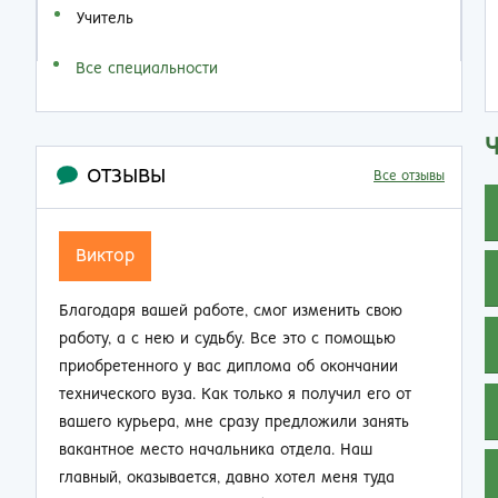
Учитель
Все специальности
ОТЗЫВЫ
Все отзывы
Семен Семенович
нить свою
Не думал, что по прошествии 20 лет работы 
с помощью
производстве так резко смогу изменить свою
окончании
жизнь. Приобрел диплом об окончании заочн
учил его от
техникума и теперь стал мастером смены.
или занять
Зарплата выросла почти в 2 раза, ребята на
. Наш
работе смотрят на меня другими глазами. Же
меня туда
не нарадуется таким приятным переменам.