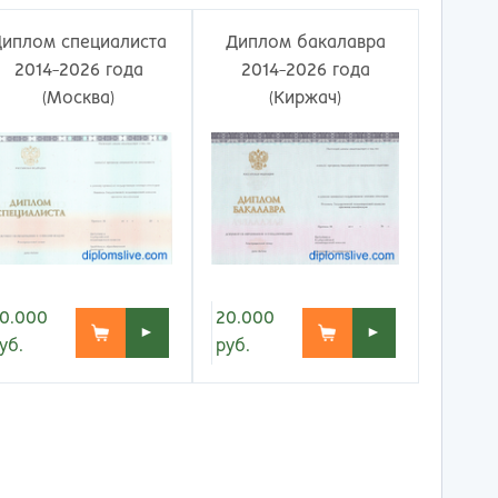
ережные Челны
Таганрог
ьчик
Тамбов
Диплом специалиста
Диплом бакалавра
одка
Тверь
2014-2026 года
2014-2026 года
невартовск
Тольятти
(Москва)
(Киржач)
ний Новгород
Томск
ний Тагил
Тула
окузнец
Тюмень
ороссийск
Улан-Удэ
осибирск
Ульяновск
к
Уфа
л
Хабаровск
нбург
Химки
0.000
20.000
►
►
к
Чебоксары
уб.
руб.
за
Челябинск
мь
Череповец
розаводск
Чита
ропавловск Камчатский
Якутск
игорск
Ярославль