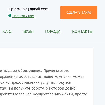
Diplom.Live@gmail.com
СДЕЛАТЬ ЗАКАЗ
Написать нам
F.A.Q
ВУЗЫ
ГОРОДА
КОНТАКТЫ
трома
Рязань
снодар
Самара
сноярск
Санкт-Петербург
ган
Саранск
ск
Саратов
ецк
Смоленск
ли высшее образование. Причины этого
нитогорск
Сочи
тверждение образования, наша компания может
ачкала
Ставрополь
ся на предоставлении услуг по покупке
ква
Стерлитамак
ам, вы получите работу, о которой давно
манск
Сургут
 препятствовавшее осуществлению мечты, просто
тищи
Сыктывкар