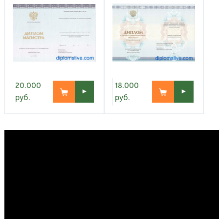
Киров
Рос
20.000
18.000
►
►
руб.
руб.