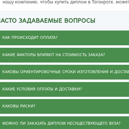
нашу компанию, чтобы купить диплом в Таганроге, може
ЧАСТО ЗАДАВАЕМЫЕ ВОПРОСЫ
КАК ПРОИСХОДИТ ОПЛАТА?
КАКИЕ ФАКТОРЫ ВЛИЯЮТ НА СТОИМОСТЬ ЗАКАЗА?
Иванна
КАКОВЫ ОРИЕНТИРОВОЧНЫЕ СРОКИ ИЗГОТОВЛЕНИЯ И ДОСТА
Не буду жаловаться на обстоятельства,
помешавшие получить диплом о высшем
КАКИЕ УСЛОВИЯ ОПЛАТЫ И ДОСТАВКИ?
образовании. Зато могу похвалиться, что
приобрела на этом сайте диплом ВУЗа, о котором
КАКОВЫ РИСКИ?
мечтала. Документ выдержал проверку, а любовь
к специальности и ее знание помогли подняться
МОЖНО ЛИ ЗАКАЗАТЬ ДИПЛОМ НЕСУЩЕСТВУЮЩЕГО ВУЗА?
по карьерной лестнице. Спасибо вашим мастерам