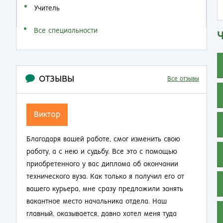
Учитель
Все специальности
ОТЗЫВЫ
Все отзывы
Семен Семенович
ь свою
Не думал, что по прошествии 20 лет работы на
мощью
производстве так резко смогу изменить свою
чании
жизнь. Приобрел диплом об окончании заочно
л его от
техникума и теперь стал мастером смены.
 занять
Зарплата выросла почти в 2 раза, ребята на
аш
работе смотрят на меня другими глазами. Жена
 туда
не нарадуется таким приятным переменам.