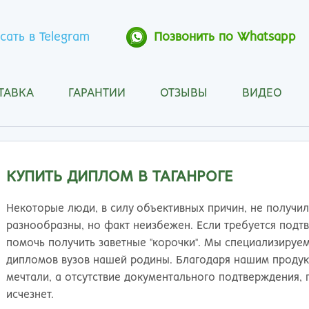
сать в Telegram
Позвонить по Whatsapp
ТАВКА
ГАРАНТИИ
ОТЗЫВЫ
ВИДЕО
Анапа
Кос
Ангарск
Кра
Арзамас
Кра
Архангельск
Кур
КУПИТЬ ДИПЛОМ В ТАГАНРОГЕ
Астрахань
Кур
Барнаул
Лип
Некоторые люди, в силу объективных причин, не получи
Белгород
Маг
разнообразны, но факт неизбежен. Если требуется под
Бийск
Мах
помочь получить заветные "корочки". Мы специализируем
Благовещенск
Мос
дипломов вузов нашей родины. Благодаря нашим продукт
Братск
Мур
мечтали, а отсутствие документального подтверждения,
Брянск
Мы
исчезнет.