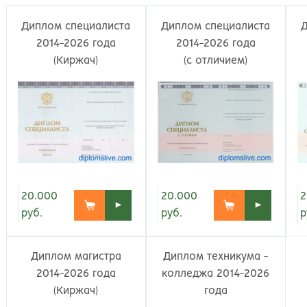
Великий Новгород
Наб
Владивосток
Нал
Диплом специалиста
Диплом специалиста
Владикавказ
Нах
2014-2026 года
2014-2026 года
Владимир
Ниж
(Киржач)
(с отличием)
Волгоград
Ниж
Волжский
Ниж
Вологда
Нов
Воронеж
Нов
Грозный
Нов
Екатеринбург
Омс
Иваново
Оре
Ижевск
Оре
20.000
20.000
2
►
►
Иркутск
Орс
руб.
руб.
р
Йошкар-Ола
Пен
Казань
Пер
Диплом магистра
Диплом техникума -
Калининград
Пет
2014-2026 года
колледжа 2014-2026
Калуга
Пет
(Киржач)
года
Кемерово
Пят