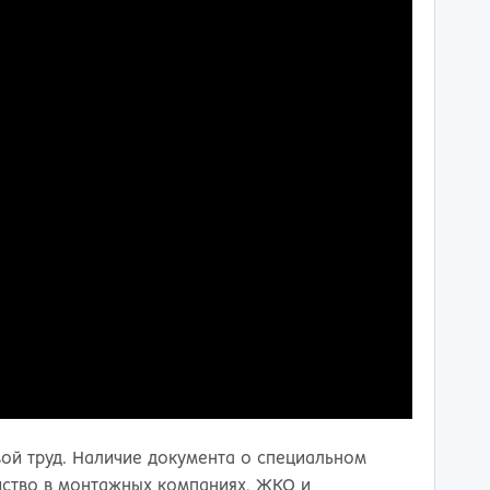
тов-на-Дону
вой труд. Наличие документа о специальном
ство в монтажных компаниях, ЖКО и