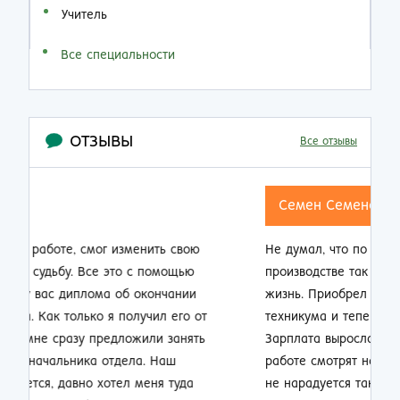
Учитель
Все специальности
ОТЗЫВЫ
Все отзывы
Семен Семенович
Не думал, что по прошествии 20 лет работы на
Н
производстве так резко смогу изменить свою
п
жизнь. Приобрел диплом об окончании заочно
о
техникума и теперь стал мастером смены.
п
Зарплата выросла почти в 2 раза, ребята на
м
работе смотрят на меня другими глазами. Жена
к
не нарадуется таким приятным переменам.
п