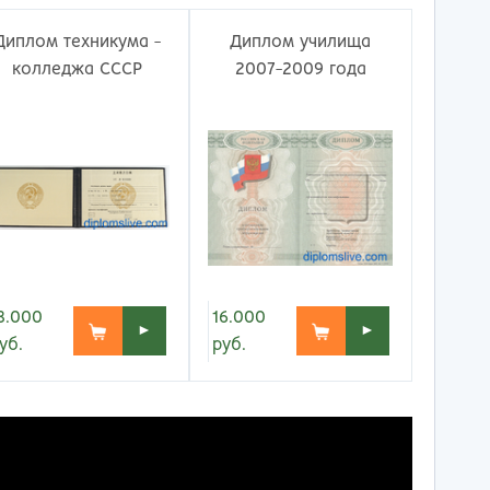
ережные Челны
Таганрог
ьчик
Тамбов
Диплом техникума -
Диплом училища
одка
Тверь
колледжа СССР
2007-2009 года
невартовск
Тольятти
ний Новгород
Томск
ний Тагил
Тула
окузнец
Тюмень
ороссийск
Улан-Удэ
осибирск
Ульяновск
к
Уфа
л
Хабаровск
нбург
Химки
16.000
8.000
к
Чебоксары
►
►
руб.
уб.
за
Челябинск
мь
Череповец
розаводск
Чита
ропавловск Камчатский
Якутск
игорск
Ярославль