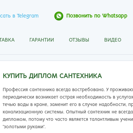
сать в Telegram
Позвонить по Whatsapp
ТАВКА
ГАРАНТИИ
ОТЗЫВЫ
ВИДЕО
Анапа
Кос
Ангарск
Кра
Арзамас
Кра
Архангельск
Кур
КУПИТЬ ДИПЛОМ САНТЕХНИКА
Астрахань
Кур
Барнаул
Лип
Профессия сантехника всегда востребована. У проживаю
Белгород
Маг
периодически возникает острая необходимость в услугах
Бийск
Мах
течью воды в кране, заменит его в случае надобности, 
Благовещенск
Мос
канализационную системы. Опытный сантехник не всегд
Братск
Мур
дипломом, потому что часто является талантливым учен
Брянск
Мы
"золотыми руками".