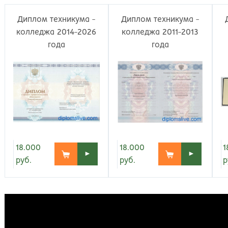
Великий Новгород
Наб
Владивосток
Нал
Диплом техникума -
Диплом техникума -
Владикавказ
Нах
колледжа 2014-2026
колледжа 2011-2013
Владимир
Ниж
года
года
Волгоград
Ниж
Волжский
Ниж
Вологда
Нов
Воронеж
Нов
Грозный
Нов
Екатеринбург
Омс
Иваново
Оре
Ижевск
Оре
18.000
18.000
1
Иркутск
Орс
►
►
руб.
руб.
р
Йошкар-Ола
Пен
Казань
Пер
Калининград
Пет
Калуга
Пет
Кемерово
Пят