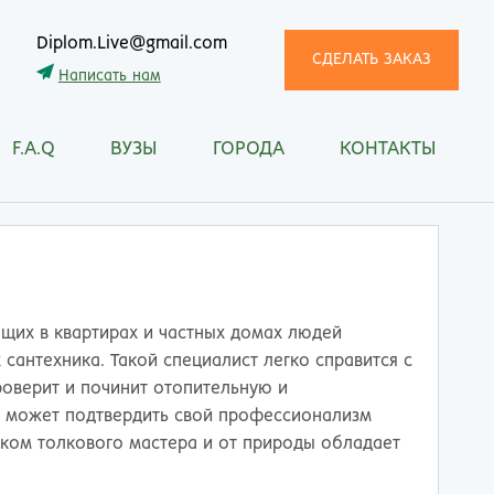
Diplom.Live@gmail.com
СДЕЛАТЬ ЗАКАЗ
Написать нам
F.A.Q
ВУЗЫ
ГОРОДА
КОНТАКТЫ
трома
Рязань
снодар
Самара
сноярск
Санкт-Петербург
ган
Саранск
ск
Саратов
ецк
Смоленск
щих в квартирах и частных домах людей
нитогорск
Сочи
 сантехника. Такой специалист легко справится с
ачкала
Ставрополь
проверит и починит отопительную и
ква
Стерлитамак
а может подтвердить свой профессионализм
манск
Сургут
иком толкового мастера и от природы обладает
тищи
Сыктывкар