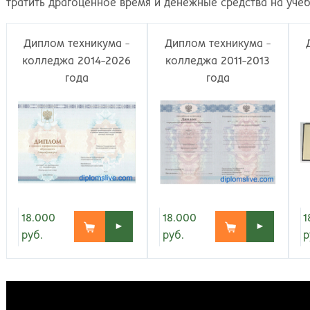
Великий Новгород
Наб
тратить драгоценное время и денежные средства на учеб
Владивосток
Нал
Владикавказ
Нах
Диплом техникума -
Диплом техникума -
Владимир
Ниж
колледжа 2014-2026
колледжа 2011-2013
Волгоград
Ниж
года
года
Волжский
Ниж
Вологда
Нов
Воронеж
Нов
Грозный
Нов
Екатеринбург
Омс
Иваново
Оре
Ижевск
Оре
Иркутск
Орс
18.000
18.000
1
Йошкар-Ола
Пен
►
►
руб.
руб.
р
Казань
Пер
Калининград
Пет
Калуга
Пет
Кемерово
Пят