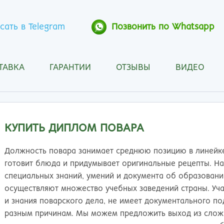
сать в Telegram
Позвонить по Whatsapp
ТАВКА
ГАРАНТИИ
ОТЗЫВЫ
ВИДЕО
Анапа
Кос
Ангарск
Кра
Арзамас
Кра
Архангельск
Кур
КУПИТЬ ДИПЛОМ ПОВАРА
Астрахань
Кур
Барнаул
Лип
Должность повара занимает среднюю позицию в линейке
Белгород
Маг
готовит блюда и придумывает оригинальные рецепты. Н
Бийск
Мах
специальных знаний, умений и документа об образовани
Благовещенск
Мос
осуществляют множество учебных заведений страны. Уч
Братск
Мур
и знания поварского дела, не имеет документального п
Брянск
Мы
разным причинам. Мы можем предложить выход из сложи