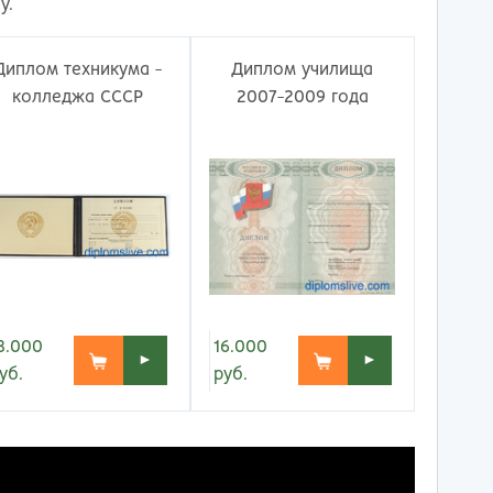
ережные Челны
Таганрог
у.
ьчик
Тамбов
одка
Тверь
Диплом техникума -
Диплом училища
невартовск
Тольятти
колледжа СССР
2007-2009 года
ний Новгород
Томск
ний Тагил
Тула
окузнец
Тюмень
ороссийск
Улан-Удэ
осибирск
Ульяновск
к
Уфа
л
Хабаровск
нбург
Химки
к
Чебоксары
16.000
8.000
за
Челябинск
►
►
руб.
уб.
мь
Череповец
розаводск
Чита
ропавловск Камчатский
Якутск
игорск
Ярославль