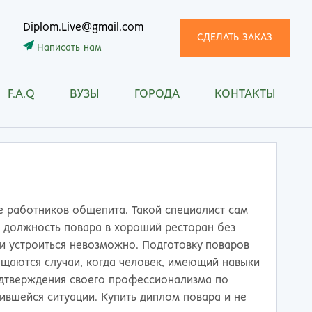
Diplom.Live@gmail.com
СДЕЛАТЬ ЗАКАЗ
Написать нам
F.A.Q
ВУЗЫ
ГОРОДА
КОНТАКТЫ
трома
Рязань
снодар
Самара
сноярск
Санкт-Петербург
ган
Саранск
ск
Саратов
ецк
Смоленск
 работников общепита. Такой специалист сам
нитогорск
Сочи
а должность повара в хороший ресторан без
ачкала
Ставрополь
и устроиться невозможно. Подготовку поваров
ква
Стерлитамак
ащаются случаи, когда человек, имеющий навыки
манск
Сургут
одтверждения своего профессионализма по
тищи
Сыктывкар
вшейся ситуации. Купить диплом повара и не