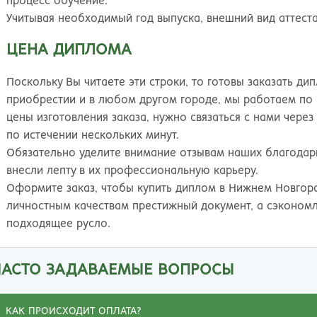
процесс обучение.
Учитывая необходимый год выпуска, внешний вид аттеста
ЦЕНА ДИПЛОМА
Поскольку Вы читаете эти строки, то готовы заказать д
приобрестии и в любом другом городе, мы работаем по 
цены изготовления заказа, нужно связаться с нами через
по истечении нескольких минут.
Обязательно уделите внимание отзывам наших благодарн
Иванна
внесли лепту в их профессиональную карьеру.
Оформите заказ, чтобы купить диплом в Нижнем Новгоро
е буду жаловаться на обстоятельства,
личностным качествам престижный документ, а сэкономл
омешавшие получить диплом о высшем
подходящее русло.
бразовании. Зато могу похвалиться, что
риобрела на этом сайте диплом ВУЗа, о котором
ЧАСТО ЗАДАВАЕМЫЕ ВОПРОСЫ
ечтала. Документ выдержал проверку, а любовь
 специальности и ее знание помогли подняться
о карьерной лестнице. Спасибо вашим мастерам
КАК ПРОИСХОДИТ ОПЛАТА?