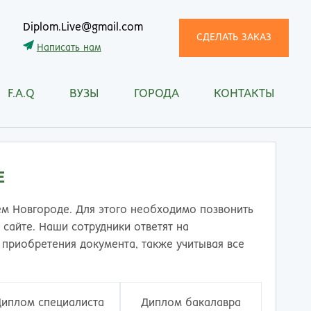
Diplom.Live@gmail.com
СДЕЛАТЬ ЗАКАЗ
Написать нам
F.A.Q
ВУЗЫ
ГОРОДА
КОНТАКТЫ
трома
Рязань
снодар
Самара
сноярск
Санкт-Петербург
ган
Саранск
Е
ск
Саратов
ецк
Смоленск
м Новгороде. Для этого необходимо позвонить
нитогорск
Сочи
сайте. Наши сотрудники ответят на
ачкала
Ставрополь
приобретения документа, также учитывая все
ква
Стерлитамак
манск
Сургут
тищи
Сыктывкар
Диплом специалиста
Диплом бакалавра