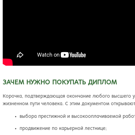
ЗАЧЕМ НУЖНО ПОКУПАТЬ ДИПЛОМ
Корочка, подтверждающая окончание любого высшего уч
жизненном пути человека. С этим документом открываю
выбора престижной и высокооплачиваемой рабо
продвижение по карьерной лестнице;