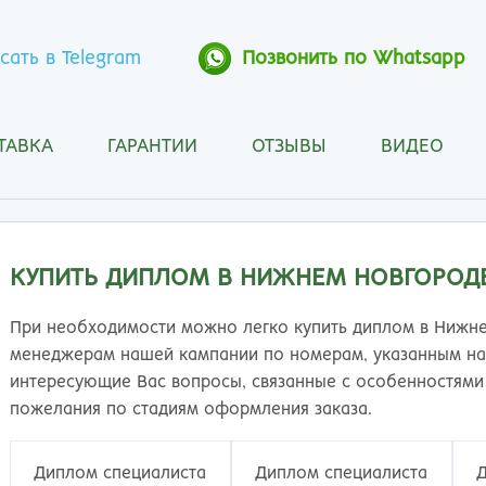
сать в Telegram
Позвонить по Whatsapp
ТАВКА
ГАРАНТИИ
ОТЗЫВЫ
ВИДЕО
Анапа
Кос
Ангарск
Кра
Арзамас
Кра
Архангельск
Кур
КУПИТЬ ДИПЛОМ В НИЖНЕМ НОВГОРОД
Астрахань
Кур
Барнаул
Лип
При необходимости можно легко купить диплом в Нижне
Белгород
Маг
менеджерам нашей кампании по номерам, указанным на 
Бийск
Мах
интересующие Вас вопросы, связанные с особенностями 
Благовещенск
Мос
пожелания по стадиям оформления заказа.
Братск
Мур
Брянск
Мы
Диплом специалиста
Диплом специалиста