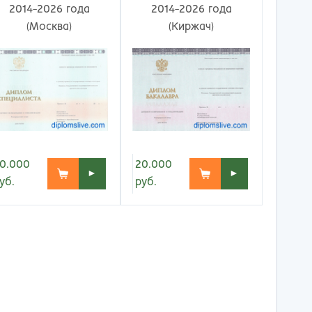
ережные Челны
Таганрог
2014-2026 года
2014-2026 года
ьчик
Тамбов
(Москва)
(Киржач)
одка
Тверь
невартовск
Тольятти
ний Новгород
Томск
ний Тагил
Тула
окузнец
Тюмень
ороссийск
Улан-Удэ
осибирск
Ульяновск
к
Уфа
0.000
20.000
►
►
л
Хабаровск
уб.
руб.
нбург
Химки
к
Чебоксары
за
Челябинск
мь
Череповец
розаводск
Чита
ропавловск Камчатский
Якутск
игорск
Ярославль