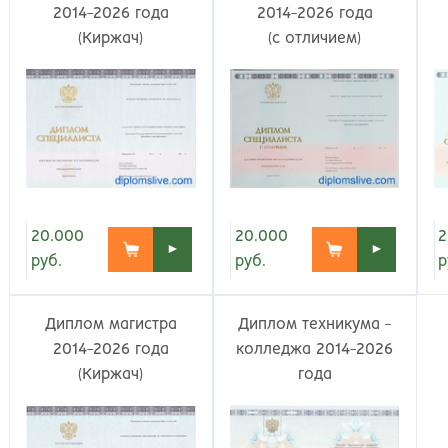
Великий Новгород
Наб
2014-2026 года
2014-2026 года
Владивосток
Нал
(Киржач)
(с отличием)
Владикавказ
Нах
Владимир
Ниж
Волгоград
Ниж
Волжский
Ниж
Вологда
Нов
Воронеж
Нов
Грозный
Нов
Екатеринбург
Омс
20.000
20.000
2
►
►
Иваново
Оре
руб.
руб.
р
Ижевск
Оре
Иркутск
Орс
Диплом магистра
Диплом техникума -
Йошкар-Ола
Пен
2014-2026 года
колледжа 2014-2026
Казань
Пер
(Киржач)
года
Калининград
Пет
Калуга
Пет
Кемерово
Пят