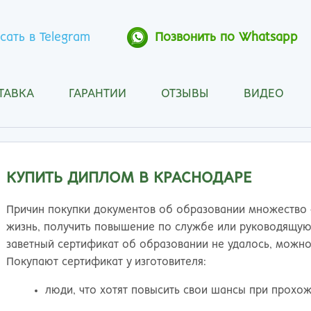
сать в Telegram
Позвонить по Whatsapp
ТАВКА
ГАРАНТИИ
ОТЗЫВЫ
ВИДЕО
Анапа
Кос
Ангарск
Кра
Арзамас
Кра
Архангельск
Кур
КУПИТЬ ДИПЛОМ В КРАСНОДАРЕ
Астрахань
Кур
Барнаул
Лип
Причин покупки документов об образовании множество 
Белгород
Маг
жизнь, получить повышение по службе или руководящую 
Бийск
Мах
заветный сертификат об образовании не удалось, можно
Благовещенск
Мос
Покупают сертификат у изготовителя:
Братск
Мур
люди, что хотят повысить свои шансы при прохо
Брянск
Мы