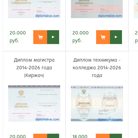
Киров
Рос
20.000
20.000
2
►
►
руб.
руб.
р
Диплом магистра
Диплом техникума -
2014-2026 года
колледжа 2014-2026
(Киржач)
года
20.000
18.000