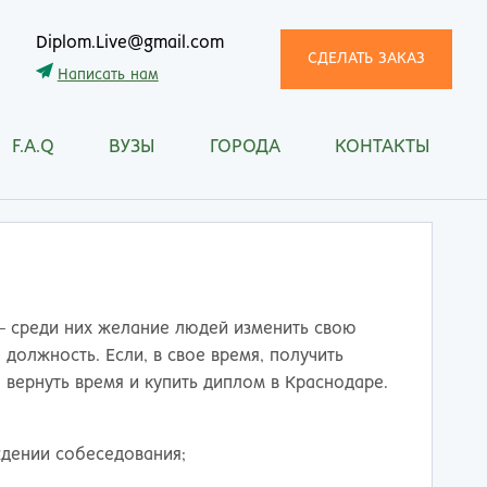
Diplom.Live@gmail.com
СДЕЛАТЬ ЗАКАЗ
Написать нам
F.A.Q
ВУЗЫ
ГОРОДА
КОНТАКТЫ
трома
Рязань
снодар
Самара
сноярск
Санкт-Петербург
ган
Саранск
ск
Саратов
ецк
Смоленск
- среди них желание людей изменить свою
нитогорск
Сочи
должность. Если, в свое время, получить
ачкала
Ставрополь
 вернуть время и купить диплом в Краснодаре.
ква
Стерлитамак
манск
Сургут
ждении собеседования;
тищи
Сыктывкар