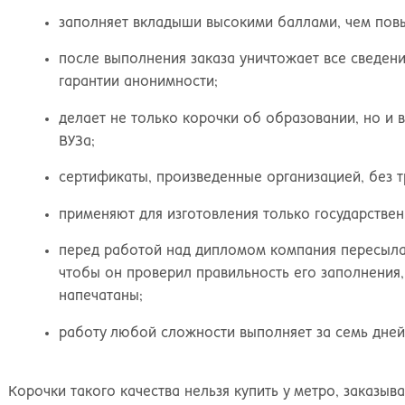
заполняет вкладыши высокими баллами, чем повы
после выполнения заказа уничтожает все сведения
гарантии анонимности;
делает не только корочки об образовании, но и в
ВУЗа;
сертификаты, произведенные организацией, без 
Иванна
применяют для изготовления только государстве
перед работой над дипломом компания пересылае
е буду жаловаться на обстоятельства,
чтобы он проверил правильность его заполнения,
омешавшие получить диплом о высшем
напечатаны;
бразовании. Зато могу похвалиться, что
риобрела на этом сайте диплом ВУЗа, о котором
работу любой сложности выполняет за семь дней 
ечтала. Документ выдержал проверку, а любовь
 специальности и ее знание помогли подняться
о карьерной лестнице. Спасибо вашим мастерам
Корочки такого качества нельзя купить у метро, заказыва