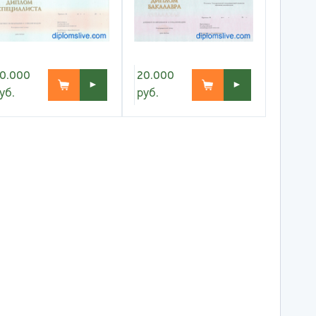
тов-на-Дону
0.000
20.000
►
►
уб.
руб.