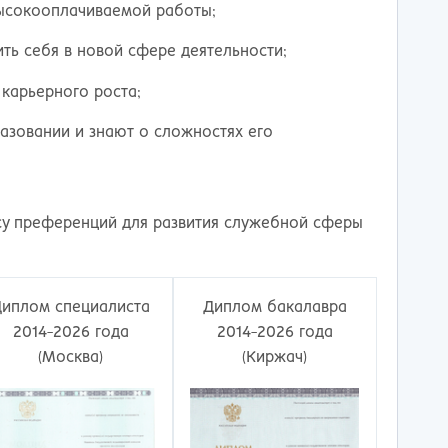
ережные Челны
Таганрог
высокооплачиваемой работы;
ьчик
Тамбов
одка
Тверь
ть себя в новой сфере деятельности;
невартовск
Тольятти
карьерного роста;
ний Новгород
Томск
ний Тагил
Тула
азовании и знают о сложностях его
окузнец
Тюмень
ороссийск
Улан-Удэ
осибирск
Ульяновск
су преференций для развития служебной сферы
к
Уфа
л
Хабаровск
нбург
Химки
к
Чебоксары
Диплом специалиста
Диплом бакалавра
за
Челябинск
2014-2026 года
2014-2026 года
мь
Череповец
(Москва)
(Киржач)
розаводск
Чита
ропавловск Камчатский
Якутск
игорск
Ярославль