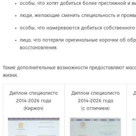
Великий Новгород
Наб
особы, что хотят добиться более престижной и 
Владивосток
Нал
Владикавказ
Нах
люди, желающие сменить специальность и прояви
Владимир
Ниж
особы, что намереваются добиться собственного 
Волгоград
Ниж
Волжский
Ниж
лица, что потеряли оригинальные корочки об обр
Вологда
Нов
восстановления.
Воронеж
Нов
Грозный
Нов
Такие дополнительные возможности предоставляют мас
Екатеринбург
Омс
жизни.
Иваново
Оре
Ижевск
Оре
Иркутск
Орс
Диплом специалиста
Диплом специалиста
Йошкар-Ола
Пен
2014-2026 года
2014-2026 года
Казань
Пер
(Киржач)
(с отличием)
Калининград
Пет
Калуга
Пет
Кемерово
Пят