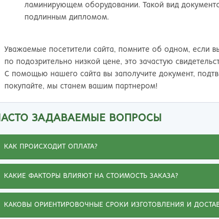
ламинирующем оборудовании. Такой вид документов
подлинным дипломом.
Уважаемые посетители сайта, помните об одном, если в
по подозрительно низкой цене, это зачастую свидетельс
С помощью нашего сайта вы заполучите документ, подт
покупайте, мы станем вашим партнером!
Иванна
ЧАСТО ЗАДАВАЕМЫЕ ВОПРОСЫ
е буду жаловаться на обстоятельства,
КАК ПРОИСХОДИТ ОПЛАТА?
омешавшие получить диплом о высшем
бразовании. Зато могу похвалиться, что
риобрела на этом сайте диплом ВУЗа, о котором
КАКИЕ ФАКТОРЫ ВЛИЯЮТ НА СТОИМОСТЬ ЗАКАЗА?
ечтала. Документ выдержал проверку, а любовь
 специальности и ее знание помогли подняться
КАКОВЫ ОРИЕНТИРОВОЧНЫЕ СРОКИ ИЗГОТОВЛЕНИЯ И ДОСТА
о карьерной лестнице. Спасибо вашим мастерам