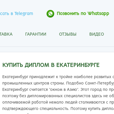
сать в Telegram
Позвонить по Whatsapp
ТАВКА
ГАРАНТИИ
ОТЗЫВЫ
ВИДЕО
Анапа
Кос
Ангарск
Кра
Арзамас
Кра
Архангельск
Кур
КУПИТЬ ДИПЛОМ В ЕКАТЕРИНБУРГЕ
Астрахань
Кур
Барнаул
Лип
Екатеринбург принадлежит к тройке наиболее развитых 
Белгород
Маг
промышленных центров страны. Подобно Санкт-Петербург
Бийск
Мах
Екатеринбург считается "окном в Азию". Этот город по п
Благовещенск
Мос
поэтому без дипломированных специалистов здесь не об
Братск
Мур
оплачиваемой работой немало людей сталкиваются с пр
Брянск
Мы
подтверждающего специальность. Поэтому купить диплом