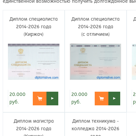
Великий Новгород
Наб
единственной возможностью получить долгожданное вы
Владивосток
Нал
Владикавказ
Нах
Диплом специалиста
Диплом специалиста
Владимир
Ниж
2014-2026 года
2014-2026 года
Волгоград
Ниж
(Киржач)
(с отличием)
Волжский
Ниж
Вологда
Нов
Воронеж
Нов
Грозный
Нов
Екатеринбург
Омс
Иваново
Оре
Ижевск
Оре
Иркутск
Орс
20.000
20.000
2
►
►
Йошкар-Ола
Пен
руб.
руб.
р
Казань
Пер
Калининград
Пет
Диплом магистра
Диплом техникума -
Калуга
Пет
2014-2026 года
колледжа 2014-2026
Кемерово
Пят