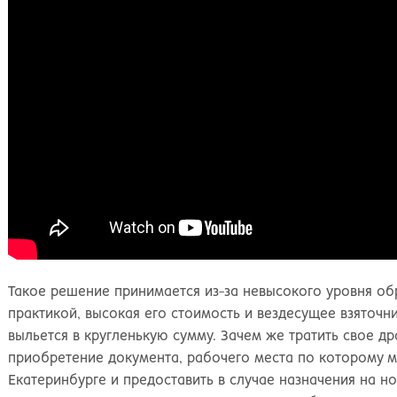
Такое решение принимается из-за невысокого уровня об
практикой, высокая его стоимость и вездесущее взяточн
выльется в кругленькую сумму. Зачем же тратить свое д
приобретение документа, рабочего места по которому м
Екатеринбурге и предоставить в случае назначения на н