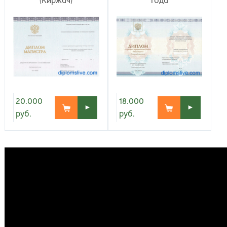
(Киржач)
года
Киров
Рос
20.000
18.000
►
►
руб.
руб.