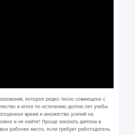
разования, которое редко тесно совмещено с
ичество в итоге по истечению долгих лет учебы
рагоценное время и множество усилий на
ожно и не найти? Проще заказать диплом в
овое рабочее место, если требует работодатель.