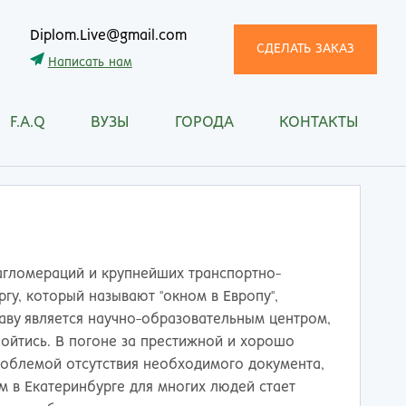
Diplom.Live@gmail.com
СДЕЛАТЬ ЗАКАЗ
Написать нам
F.A.Q
ВУЗЫ
ГОРОДА
КОНТАКТЫ
трома
Рязань
снодар
Самара
сноярск
Санкт-Петербург
ган
Саранск
ск
Саратов
ецк
Смоленск
агломераций и крупнейших транспортно-
нитогорск
Сочи
у, который называют "окном в Европу",
ачкала
Ставрополь
раву является научно-образовательным центром,
ква
Стерлитамак
ойтись. В погоне за престижной и хорошо
манск
Сургут
облемой отсутствия необходимого документа,
тищи
Сыктывкар
 в Екатеринбурге для многих людей стает