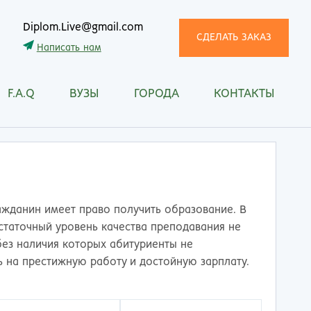
Diplom.Live@gmail.com
СДЕЛАТЬ ЗАКАЗ
Написать нам
F.A.Q
ВУЗЫ
ГОРОДА
КОНТАКТЫ
трома
Рязань
снодар
Самара
сноярск
Санкт-Петербург
ган
Саранск
ск
Саратов
ецк
Смоленск
ажданин имеет право получить образование. В
нитогорск
Сочи
остаточный уровень качества преподавания не
ачкала
Ставрополь
без наличия которых абитуриенты не
ква
Стерлитамак
ть на престижную работу и достойную зарплату.
манск
Сургут
тищи
Сыктывкар