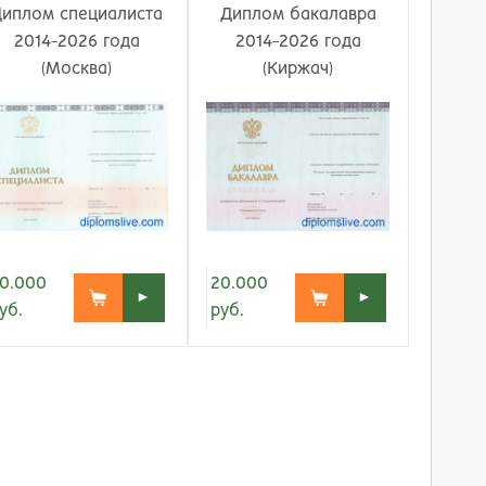
ережные Челны
Таганрог
Диплом специалиста
Диплом бакалавра
ьчик
Тамбов
2014-2026 года
2014-2026 года
одка
Тверь
(Москва)
(Киржач)
невартовск
Тольятти
ний Новгород
Томск
ний Тагил
Тула
окузнец
Тюмень
ороссийск
Улан-Удэ
осибирск
Ульяновск
к
Уфа
л
Хабаровск
0.000
20.000
►
►
нбург
Химки
уб.
руб.
к
Чебоксары
за
Челябинск
мь
Череповец
розаводск
Чита
ропавловск Камчатский
Якутск
игорск
Ярославль