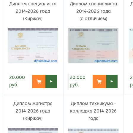
Великий Новгород
Наб
Диплом специалиста
Диплом специалиста
Владивосток
Нал
2014-2026 года
2014-2026 года
Владикавказ
Нах
(Киржач)
(с отличием)
Владимир
Ниж
Волгоград
Ниж
Волжский
Ниж
Вологда
Нов
Воронеж
Нов
Грозный
Нов
Екатеринбург
Омс
Иваново
Оре
20.000
20.000
2
►
►
Ижевск
Оре
руб.
руб.
р
Иркутск
Орс
Йошкар-Ола
Пен
Диплом магистра
Диплом техникума -
Казань
Пер
2014-2026 года
колледжа 2014-2026
Калининград
Пет
(Киржач)
года
Калуга
Пет
Кемерово
Пят