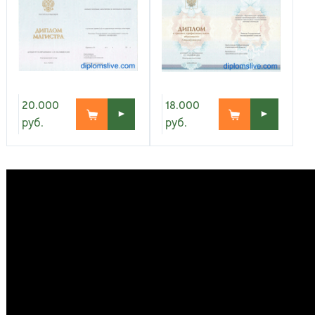
Киров
Рос
20.000
18.000
►
►
руб.
руб.