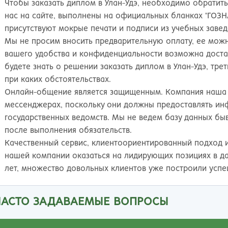
Чтобы заказать диплом в Улан-Удэ, необходимо обратит
нас на сайте, выполнены на официальных бланках "ГОЗНА
присутствуют мокрые печати и подписи из учебных завед
Мы не просим вносить предварительную оплату, ее мож
вашего удобства и конфиденциальности возможна достав
будете знать о решении заказать диплом в Улан-Удэ, тр
при каких обстоятельствах.
Онлайн-общение является защищенным. Компания наша н
мессенджерах, поскольку они должны предоставлять и
Иванна
государственных ведомств. Мы не ведем базу данных быв
после выполнения обязательств.
е буду жаловаться на обстоятельства,
Качественный сервис, клиентоориентированный подход 
омешавшие получить диплом о высшем
нашей компании оказаться на лидирующих позициях в да
бразовании. Зато могу похвалиться, что
лет, множество довольных клиентов уже построили усп
риобрела на этом сайте диплом ВУЗа, о котором
ечтала. Документ выдержал проверку, а любовь
ЧАСТО ЗАДАВАЕМЫЕ ВОПРОСЫ
 специальности и ее знание помогли подняться
о карьерной лестнице. Спасибо вашим мастерам