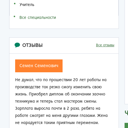
Учитель
Все специальности
ОТЗЫВЫ
Все отзывы
Семен Семенович
Не думал, что по прошествии 20 лет работы на
Н
производстве так резко смогу изменить свою
п
жизнь. Приобрел диплом об окончании заочно
о
техникума и теперь стал мастером смены.
п
Зарплата выросла почти в 2 раза, ребята на
м
работе смотрят на меня другими глазами. Жена
к
не нарадуется таким приятным переменам.
п