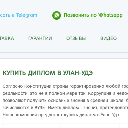
сать в Telegram
Позвонить по Whatsapp
ТАВКА
ГАРАНТИИ
ОТЗЫВЫ
ВИДЕО
Анапа
Кос
Ангарск
Кра
Арзамас
Кра
Архангельск
Кур
КУПИТЬ ДИПЛОМ В УЛАН-УДЭ
Астрахань
Кур
Барнаул
Лип
Согласно Конституции страны гарантированно любой гр
Белгород
Маг
реальности, это не в полной мере так. Коррупция и нед
Бийск
Мах
позволяют получить основные знания в средней школе, 
Благовещенск
Мос
зачисляются в ВУЗы. Иметь диплом - значит, претендова
Братск
Мур
Наша компания предлагает купить диплом в Улан-Удэ.
Брянск
Мы