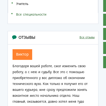
Учитель
Все специальности
ОТЗЫВЫ
Все отзывы
Семен Семенович
 свою
Не думал, что по прошествии 20 лет работы на
мощью
производстве так резко смогу изменить свою
чании
жизнь. Приобрел диплом об окончании заочно
 его от
техникума и теперь стал мастером смены.
занять
Зарплата выросла почти в 2 раза, ребята на
ш
работе смотрят на меня другими глазами. Жена
туда
не нарадуется таким приятным переменам.