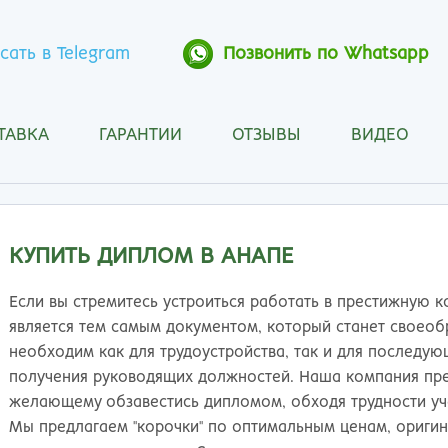
сать в Telegram
Позвонить по Whatsapp
ТАВКА
ГАРАНТИИ
ОТЗЫВЫ
ВИДЕО
Анапа
Кос
Ангарск
Кра
Арзамас
Кра
Архангельск
Кур
КУПИТЬ ДИПЛОМ В АНАПЕ
Астрахань
Кур
Барнаул
Лип
Если вы стремитесь устроиться работать в престижную 
Белгород
Маг
является тем самым документом, который станет своео
Бийск
Мах
необходим как для трудоустройства, так и для последу
Благовещенск
Мос
получения руководящих должностей. Наша компания пр
Братск
Мур
желающему обзавестись дипломом, обходя трудности уче
Брянск
Мы
Мы предлагаем "корочки" по оптимальным ценам, оригин