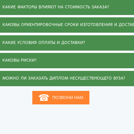
КАКИЕ ФАКТОРЫ ВЛИЯЮТ НА СТОИМОСТЬ ЗАКАЗА?
КАКОВЫ ОРИЕНТИРОВОЧНЫЕ СРОКИ ИЗГОТОВЛЕНИЯ И ДОСТА
КАКИЕ УСЛОВИЯ ОПЛАТЫ И ДОСТАВКИ?
КАКОВЫ РИСКИ?
Иванна
МОЖНО ЛИ ЗАКАЗАТЬ ДИПЛОМ НЕСУЩЕСТВУЮЩЕГО ВУЗА?
Не буду жаловаться на обстоятельства,
помешавшие получить диплом о высшем
☎
ПОЗВОНИ НАМ
образовании. Зато могу похвалиться, что
приобрела на этом сайте диплом ВУЗа, о котором
мечтала. Документ выдержал проверку, а любовь
к специальности и ее знание помогли подняться
по карьерной лестнице. Спасибо вашим мастерам