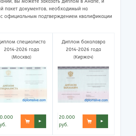
ережные Челны
Таганрог
ании, вы можете заказать диплом в Анапе, и
ьчик
Тамбов
ый пакет документов, необходимый на
одка
Тверь
, с официальным подтверждением квалификации
невартовск
Тольятти
ний Новгород
Томск
ний Тагил
Тула
Диплом специалиста
Диплом бакалавра
окузнец
Тюмень
2014-2026 года
2014-2026 года
ороссийск
Улан-Удэ
(Москва)
(Киржач)
осибирск
Ульяновск
к
Уфа
л
Хабаровск
нбург
Химки
к
Чебоксары
за
Челябинск
мь
Череповец
розаводск
Чита
0.000
20.000
►
►
ропавловск Камчатский
Якутск
уб.
руб.
игорск
Ярославль