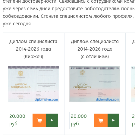
Великий Новгород
Наб
степени достоверности. Связавшись с сотрудниками комп
Владивосток
Нал
уже через семь дней предоставите работодателям полн
Владикавказ
Нах
собеседовании. Станьте специалистом любого профиля
Владимир
Ниж
уже сегодня.
Волгоград
Ниж
Волжский
Ниж
Диплом специалиста
Диплом специалиста
Вологда
Нов
2014-2026 года
2014-2026 года
Воронеж
Нов
(Киржач)
(с отличием)
Грозный
Нов
Екатеринбург
Омс
Иваново
Оре
Ижевск
Оре
Иркутск
Орс
Йошкар-Ола
Пен
Казань
Пер
Калининград
Пет
20.000
20.000
2
►
►
Калуга
Пет
руб.
руб.
р
Кемерово
Пят