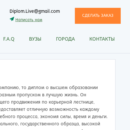
Diplom.Live@gmail.com
СДЕЛАТЬ ЗАКАЗ
Написать нам
F.A.Q
ВУЗЫ
ГОРОДА
КОНТАКТЫ
трома
Рязань
снодар
Самара
сноярск
Санкт-Петербург
ган
Саранск
ск
Саратов
ецк
Смоленск
компанию, то диплом о высшем образовании
нитогорск
Сочи
бразным пропуском в лучшую жизнь. Он
ачкала
Ставрополь
ющего продвижения по карьерной лестнице,
ква
Стерлитамак
едоставляет отличную возможность каждому
манск
Сургут
бного процесса, экономя силы, время и деньги.
тищи
Сыктывкар
ального, государственного образца, высокой