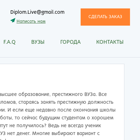
Diplom.Live@gmail.com
СДЕЛАТЬ ЗАКАЗ
Написать нам
F.A.Q
ВУЗЫ
ГОРОДА
КОНТАКТЫ
трома
Рязань
снодар
Самара
сноярск
Санкт-Петербург
ган
Саранск
ск
Саратов
ецк
Смоленск
 высшее образование, престижного ВУЗа. Все
нитогорск
Сочи
ломов, стараясь занять престижную должность
ачкала
Ставрополь
нии. И если еще недавно после окончания школы
ква
Стерлитамак
боты, то сейчас будущим студентам о хорошем
манск
Сургут
тут не получилось? Ведь не всегда ученик
тищи
Сыктывкар
УЗ нет денег. Многие выбирают вариант с