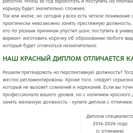
Великий Новгород
Наб
работой, чтобы за год заработать и поступить на платны
Владивосток
Нал
карьеру будет значительно сложнее.
Владикавказ
Нах
Так или иначе, но сегодня у всех есть четкое понимани
Владимир
Ниж
практически невозможно занять престижную должность, н
Волгоград
Ниж
кто по разным причинам упустил шанс поступить в униве
Волжский
Ниж
вариант: изготовить корочку об образовании любого вида
Вологда
Нов
который будет отличаться незначительно.
Воронеж
Нов
НАШ КРАСНЫЙ ДИПЛОМ ОТЛИЧАЕТСЯ К
Грозный
Нов
Екатеринбург
Омс
Решили претендовать на перспективную должность? Тогда
Иваново
Оре
жестко регламентированы. Кроме того, следует серьезно
Ижевск
Оре
который не вызовет сомнений и нареканий. Если вы точн
Иркутск
Орс
профессионала вашего уровня, но с наличием красного д
Йошкар-Ола
Пен
занять желанную должность - купите диплом с отличием 
Казань
Пер
Калининград
Пет
Диплом специалист
Калуга
Пет
2014-2026 года
Кемерово
Пят
(с отличием)