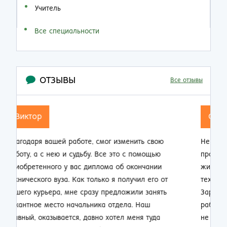
Учитель
Все специальности
ОТЗЫВЫ
Все отзывы
Семен Семенович
Не думал, что по прошествии 20 лет работы на
Н
производстве так резко смогу изменить свою
п
жизнь. Приобрел диплом об окончании заочно
о
техникума и теперь стал мастером смены.
п
Зарплата выросла почти в 2 раза, ребята на
м
работе смотрят на меня другими глазами. Жена
к
не нарадуется таким приятным переменам.
п