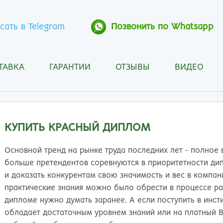
сать в Telegram
Позвонить по Whatsapp
ТАВКА
ГАРАНТИИ
ОТЗЫВЫ
ВИДЕО
Анапа
Кос
Ангарск
Кра
Арзамас
Кра
Архангельск
Кур
КУПИТЬ КРАСНЫЙ ДИПЛОМ
Астрахань
Кур
Барнаул
Лип
Основной тренд на рынке труда последних лет - полное
Белгород
Маг
больше претендентов соревнуются в приоритетности дип
Бийск
Мах
и доказать конкурентам свою значимость и вес в компа
Благовещенск
Мос
практические знания можно было обрести в процессе ра
Братск
Мур
дипломе нужно думать заранее. А если поступить в инсти
Брянск
Мы
обладает достаточным уровнем знаний или на платный В