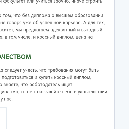
ережные Челны
Таганрог
й факультет или учиться заочно, иначе строить
ьчик
Тамбов
одка
Тверь
е о том, что без диплома о высшем образовании
невартовск
Тольятти
е говоря уже об успешной карьере. А для тех,
ний Новгород
Томск
рситет, мы предлагаем адекватный и выгодный
ний Тагил
Тула
, в том числе, и красный диплом, цена на
окузнец
Тюмень
ороссийск
Улан-Удэ
АЧЕСТВОМ
осибирск
Ульяновск
к
Уфа
 следует учесть, что требования могут быть
л
Хабаровск
 подготовиться и купить красный диплом,
нбург
Химки
о знаете, что работодатель ищет
к
Чебоксары
иплома, то не отказывайте себе в удовольствии
за
Челябинск
у нас.
мь
Череповец
розаводск
Чита
а
ропавловск Камчатский
Якутск
игорск
Ярославль