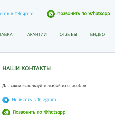
сать в Telegram
Позвонить по Whatsapp
ТАВКА
ГАРАНТИИ
ОТЗЫВЫ
ВИДЕО
Анапа
Кос
Ангарск
Кра
Арзамас
Кра
Архангельск
Кур
НАШИ КОНТАКТЫ
Астрахань
Кур
Барнаул
Лип
Белгород
Маг
Для связи используйте любой из способов
Бийск
Мах
Благовещенск
Мос
Написать в Telegram
Братск
Мур
Брянск
Мы
Позвонить по Whatsapp