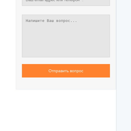
ережные Челны
Таганрог
ьчик
Тамбов
одка
Тверь
невартовск
Тольятти
ний Новгород
Томск
ний Тагил
Тула
окузнец
Тюмень
ороссийск
Улан-Удэ
осибирск
Ульяновск
к
Уфа
Отправить вопрос
л
Хабаровск
нбург
Химки
к
Чебоксары
за
Челябинск
мь
Череповец
розаводск
Чита
ропавловск Камчатский
Якутск
игорск
Ярославль