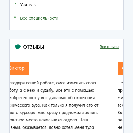
Учитель
Все специальности
ОТЗЫВЫ
Все отзывы
Семен Семенович
Не думал, что по прошествии 20 лет работы на
производстве так резко смогу изменить свою
жизнь. Приобрел диплом об окончании заочно
техникума и теперь стал мастером смены.
Зарплата выросла почти в 2 раза, ребята на
работе смотрят на меня другими глазами. Жена
не нарадуется таким приятным переменам.