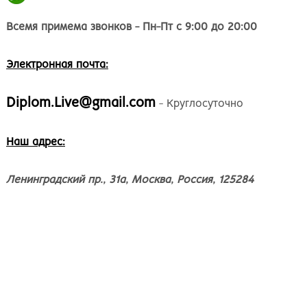
Великий Новгород
Наб
Владивосток
Нал
Всемя примема звонков - Пн-Пт с 9:00 до 20:00
Владикавказ
Нах
Владимир
Ниж
Электронная почта:
Волгоград
Ниж
Волжский
Ниж
Diplom.Live@gmail.com
Вологда
Нов
- Круглосуточно
Воронеж
Нов
Грозный
Нов
Наш адрес:
Екатеринбург
Омс
Иваново
Оре
Ленинградский пр., 31а, Москва, Россия, 125284
Ижевск
Оре
Иркутск
Орс
Йошкар-Ола
Пен
Казань
Пер
Калининград
Пет
Калуга
Пет
Кемерово
Пят