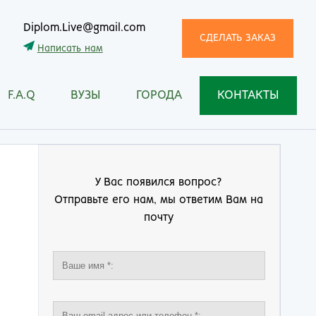
Diplom.Live@gmail.com
СДЕЛАТЬ ЗАКАЗ
Написать нам
F.A.Q
ВУЗЫ
ГОРОДА
КОНТАКТЫ
трома
Рязань
снодар
Самара
сноярск
Санкт-Петербург
ган
Саранск
У Вас появился вопрос?
ск
Саратов
Отправьте его нам, мы ответим Вам на
ецк
Смоленск
почту
нитогорск
Сочи
ачкала
Ставрополь
ква
Стерлитамак
манск
Сургут
тищи
Сыктывкар