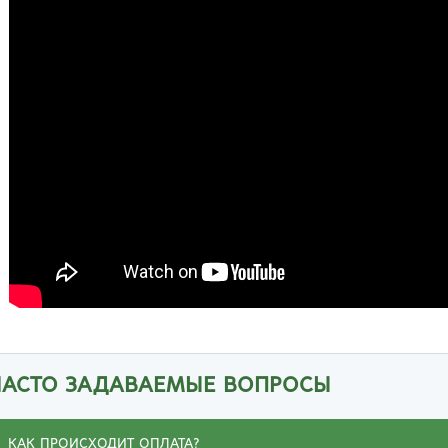
Великий Новгород
Наб
Владивосток
Нал
Владикавказ
Нах
Владимир
Ниж
Волгоград
Ниж
Волжский
Ниж
Вологда
Нов
Воронеж
Нов
Грозный
Нов
Екатеринбург
Омс
Иваново
Оре
Ижевск
Оре
Иркутск
Орс
Йошкар-Ола
Пен
Казань
Пер
Калининград
Пет
ЧАСТО ЗАДАВАЕМЫЕ ВОПРОСЫ
Калуга
Пет
Кемерово
Пят
КАК ПРОИСХОДИТ ОПЛАТА?