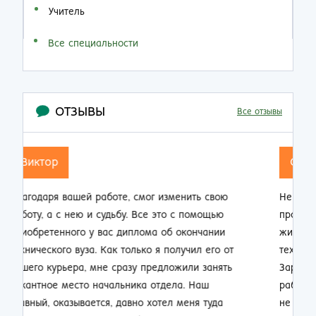
Учитель
Все специальности
ОТЗЫВЫ
Все отзывы
Семен Семенович
Не думал, что по прошествии 20 лет работы на
производстве так резко смогу изменить свою
жизнь. Приобрел диплом об окончании заочно
техникума и теперь стал мастером смены.
Зарплата выросла почти в 2 раза, ребята на
работе смотрят на меня другими глазами. Жена
не нарадуется таким приятным переменам.