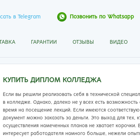
сать в Telegram
Позвонить по Whatsapp
ТАВКА
ГАРАНТИИ
ОТЗЫВЫ
ВИДЕО
Анапа
Кос
Ангарск
Кра
Арзамас
Кра
Архангельск
Кур
КУПИТЬ ДИПЛОМ КОЛЛЕДЖА
Астрахань
Кур
Барнаул
Лип
Если вы решили реализовать себя в технической специал
Белгород
Маг
в колледже. Однако, далеко не у всех есть возможность
Бийск
Мах
время на посещение лекций. Если имеются соответству
Благовещенск
Мос
документ можно заказать за деньги. Это выход для тех, к
Братск
Мур
осуществления намеченных планов не хватает корочки. 
Брянск
Мы
интересует работодателя намного больше, нежели опыт