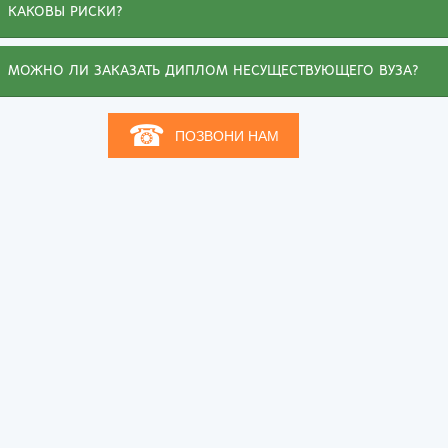
КАКОВЫ РИСКИ?
МОЖНО ЛИ ЗАКАЗАТЬ ДИПЛОМ НЕСУЩЕСТВУЮЩЕГО ВУЗА?
☎
ПОЗВОНИ НАМ
Иванна
е буду жаловаться на обстоятельства,
омешавшие получить диплом о высшем
бразовании. Зато могу похвалиться, что
риобрела на этом сайте диплом ВУЗа, о котором
ечтала. Документ выдержал проверку, а любовь
 специальности и ее знание помогли подняться
о карьерной лестнице. Спасибо вашим мастерам