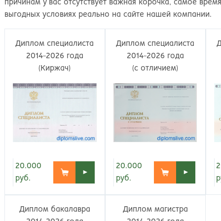
Великий Новгород
Наб
причинам у вас отсутствует важная корочка, самое врем
Владивосток
Нал
выгодных условиях реально на сайте нашей компании.
Владикавказ
Нах
Владимир
Ниж
Диплом специалиста
Диплом специалиста
Волгоград
Ниж
2014-2026 года
2014-2026 года
Волжский
Ниж
(Киржач)
(с отличием)
Вологда
Нов
Воронеж
Нов
Грозный
Нов
Екатеринбург
Омс
Иваново
Оре
Ижевск
Оре
Иркутск
Орс
Йошкар-Ола
Пен
20.000
20.000
2
►
►
Казань
Пер
руб.
руб.
р
Калининград
Пет
Калуга
Пет
Диплом бакалавра
Диплом магистра
Кемерово
Пят