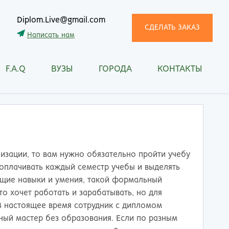
Diplom.Live@gmail.com
СДЕЛАТЬ ЗАКАЗ
Написать нам
F.A.Q
ВУЗЫ
ГОРОДА
КОНТАКТЫ
трома
Рязань
снодар
Самара
сноярск
Санкт-Петербург
ган
Саранск
ск
Саратов
ецк
Смоленск
изации, то вам нужно обязательно пройти учебу
нитогорск
Сочи
 оплачивать каждый семестр учебы и выделять
ачкала
Ставрополь
ющие навыки и умения, такой формальный
ква
Стерлитамак
то хочет работать и зарабатывать, но для
манск
Сургут
В настоящее время сотрудник с дипломом
тищи
Сыктывкар
ный мастер без образования. Если по разным