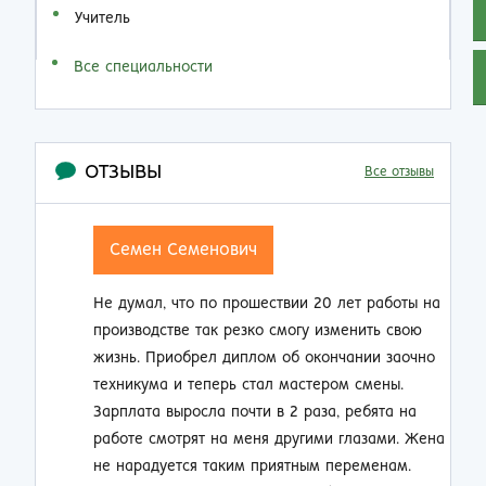
Учитель
Все специальности
ОТЗЫВЫ
Все отзывы
Семен Семенович
Не думал, что по прошествии 20 лет работы на
Н
производстве так резко смогу изменить свою
п
жизнь. Приобрел диплом об окончании заочно
о
техникума и теперь стал мастером смены.
п
Зарплата выросла почти в 2 раза, ребята на
м
работе смотрят на меня другими глазами. Жена
к
не нарадуется таким приятным переменам.
п