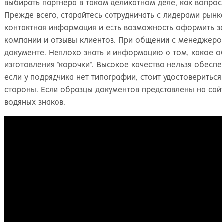
выбирать партнера в таком деликатном деле, как вопрос
Прежде всего, старайтесь сотрудничать с лидерами рынка
контактная информация и есть возможность оформить з
компании и отзывы клиентов. При общении с менеджеро
документе. Неплохо знать и информацию о том, какое о
изготовления "корочки". Высокое качество нельзя обесп
если у подрядчика нет типографии, стоит удостовериться
стороны. Если образцы документов представлены на сай
водяных знаков.