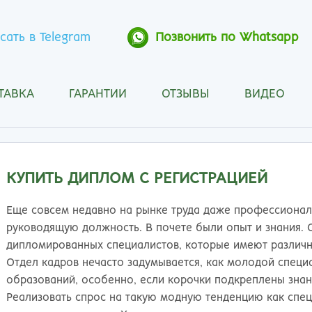
сать в Telegram
Позвонить по Whatsapp
ТАВКА
ГАРАНТИИ
ОТЗЫВЫ
ВИДЕО
Анапа
Кос
Ангарск
Кра
Арзамас
Кра
Архангельск
Кур
КУПИТЬ ДИПЛОМ С РЕГИСТРАЦИЕЙ
Астрахань
Кур
Барнаул
Лип
Еще совсем недавно на рынке труда даже профессионал
Белгород
Маг
руководящую должность. В почете были опыт и знания. 
Бийск
Мах
дипломированных специалистов, которые имеют различн
Благовещенск
Мос
Отдел кадров нечасто задумывается, как молодой специа
Братск
Мур
образований, особенно, если корочки подкреплены знан
Брянск
Мы
Реализовать спрос на такую модную тенденцию как спе