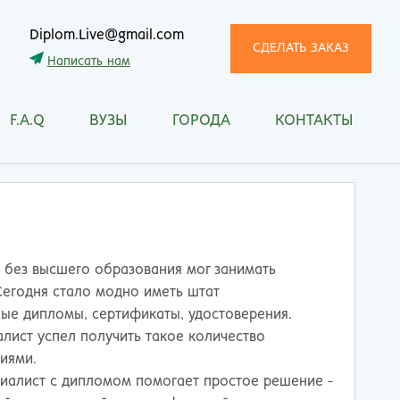
Diplom.Live@gmail.com
СДЕЛАТЬ ЗАКАЗ
Написать нам
F.A.Q
ВУЗЫ
ГОРОДА
КОНТАКТЫ
трома
Рязань
снодар
Самара
сноярск
Санкт-Петербург
ган
Саранск
ск
Саратов
ецк
Смоленск
 без высшего образования мог занимать
нитогорск
Сочи
Сегодня стало модно иметь штат
ачкала
Ставрополь
ые дипломы, сертификаты, удостоверения.
ква
Стерлитамак
лист успел получить такое количество
манск
Сургут
иями.
тищи
Сыктывкар
циалист с дипломом помогает простое решение -