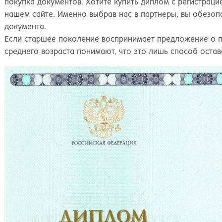
Великий Новгород
Наб
покупка документов. Хотите купить диплом с регистраци
Владивосток
Нал
нашем сайте. Именно выбрав нас в партнеры, вы обезопа
Владикавказ
Нах
документа.
Владимир
Ниж
Если старшее поколение воспринимает предложение о п
Волгоград
Ниж
среднего возраста понимают, что это лишь способ оста
Волжский
Ниж
Вологда
Нов
Воронеж
Нов
Грозный
Нов
Екатеринбург
Омс
Иваново
Оре
Ижевск
Оре
Иркутск
Орс
Йошкар-Ола
Пен
Казань
Пер
Калининград
Пет
Калуга
Пет
Кемерово
Пят