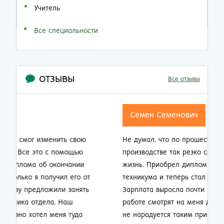
Учитель
Все специальности
ОТЗЫВЫ
Все отзывы
Семен Семенович
Не думал, что по прошествии 20 лет работы на
Н
производстве так резко смогу изменить свою
п
жизнь. Приобрел диплом об окончании заочно
о
техникума и теперь стал мастером смены.
п
Зарплата выросла почти в 2 раза, ребята на
м
работе смотрят на меня другими глазами. Жена
к
не нарадуется таким приятным переменам.
п