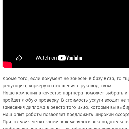
Кроме того, если документ не занесен в базу ВУЗа, то 
репутацию, карьеру и отношения с руководством.
Наша компания в качестве партнера поможет выбрать и 
пройдет любую проверку. В стоимость услуги входит не т
занесения диплома в реестр того ВУЗа, который вы выби
Наш опыт работы позволяет предложить широкий ассорт
При этом мы четко знаем, как менялось законодательств