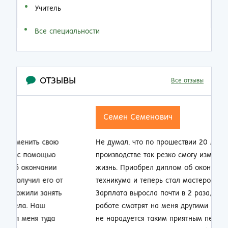
Учитель
Все специальности
ОТЗЫВЫ
Все отзывы
Семен Семенович
Не думал, что по прошествии 20 лет работы на
Н
производстве так резко смогу изменить свою
п
жизнь. Приобрел диплом об окончании заочно
о
техникума и теперь стал мастером смены.
п
Зарплата выросла почти в 2 раза, ребята на
м
работе смотрят на меня другими глазами. Жена
к
не нарадуется таким приятным переменам.
п