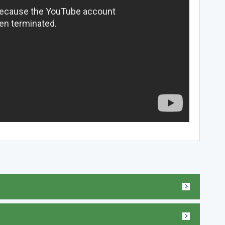
ережные Челны
Таганрог
ьчик
Тамбов
одка
Тверь
невартовск
Тольятти
ний Новгород
Томск
ний Тагил
Тула
окузнец
Тюмень
ороссийск
Улан-Удэ
осибирск
Ульяновск
к
Уфа
л
Хабаровск
нбург
Химки
к
Чебоксары
за
Челябинск
мь
Череповец
розаводск
Чита
ропавловск Камчатский
Якутск
игорск
Ярославль