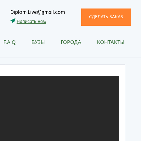
Diplom.Live@gmail.com
СДЕЛАТЬ ЗАКАЗ
Написать нам
F.A.Q
ВУЗЫ
ГОРОДА
КОНТАКТЫ
трома
Рязань
снодар
Самара
сноярск
Санкт-Петербург
ган
Саранск
ск
Саратов
ецк
Смоленск
нитогорск
Сочи
ачкала
Ставрополь
ква
Стерлитамак
манск
Сургут
тищи
Сыктывкар