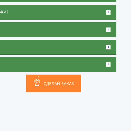
тов-на-Дону
ВКИ?
☝
СДЕЛАЙ ЗАКАЗ