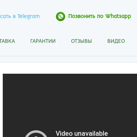
сать в Telegram
Позвонить по Whatsapp
ТАВКА
ГАРАНТИИ
ОТЗЫВЫ
ВИДЕО
Анапа
Кос
Ангарск
Кра
Арзамас
Кра
Архангельск
Кур
Астрахань
Кур
Барнаул
Лип
Белгород
Маг
Бийск
Мах
Благовещенск
Мос
Братск
Мур
Брянск
Мы