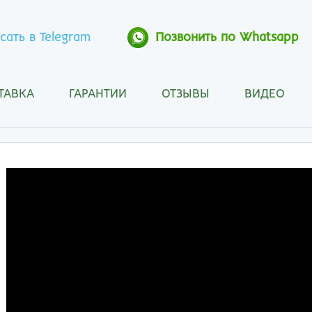
сать в Telegram
Позвонить по Whatsapp
ТАВКА
ГАРАНТИИ
ОТЗЫВЫ
ВИДЕО
Анапа
Кос
Ангарск
Кра
Арзамас
Кра
Архангельск
Кур
Астрахань
Кур
Барнаул
Лип
Белгород
Маг
Бийск
Мах
Благовещенск
Мос
Братск
Мур
Брянск
Мы