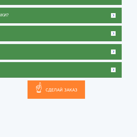
тов-на-Дону
ВКИ?
☝
СДЕЛАЙ ЗАКАЗ