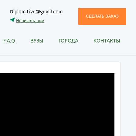
Diplom.Live@gmail.com
СДЕЛАТЬ ЗАКАЗ
Написать нам
F.A.Q
ВУЗЫ
ГОРОДА
КОНТАКТЫ
трома
Рязань
снодар
Самара
сноярск
Санкт-Петербург
ган
Саранск
ск
Саратов
ецк
Смоленск
нитогорск
Сочи
ачкала
Ставрополь
ква
Стерлитамак
манск
Сургут
тищи
Сыктывкар